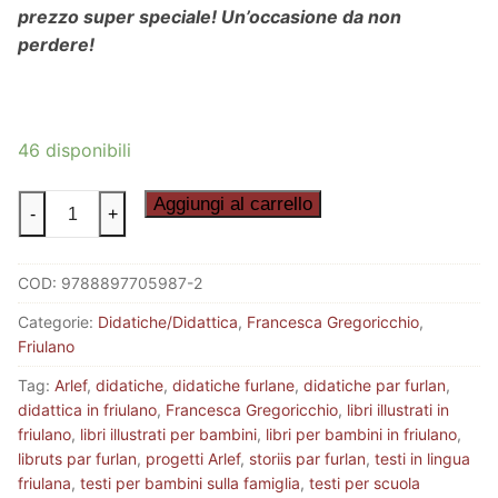
prezzo super speciale! Un’occasione da non
perdere!
46 disponibili
FAMEIS
Aggiungi al carrello
-
+
-
Collana
COD:
9788897705987-2
Completa
6
Categorie:
Didatiche/Didattica
,
Francesca Gregoricchio
,
numeri!
Friulano
quantità
Tag:
Arlef
,
didatiche
,
didatiche furlane
,
didatiche par furlan
,
didattica in friulano
,
Francesca Gregoricchio
,
libri illustrati in
friulano
,
libri illustrati per bambini
,
libri per bambini in friulano
,
libruts par furlan
,
progetti Arlef
,
storiis par furlan
,
testi in lingua
friulana
,
testi per bambini sulla famiglia
,
testi per scuola