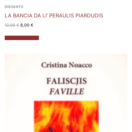
DISCANTO
LA BANCIA DA LI’ PERAULIS PIARDUDIS
Il
Il
12,00
€
8,00
€
prezzo
prezzo
originale
attuale
era:
è:
Aggiungi al carrello
12,00 €.
8,00 €.