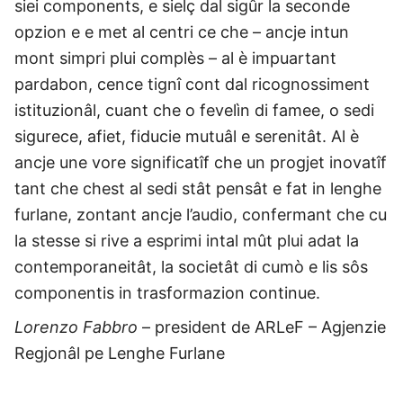
siei components, e sielç dal sigûr la seconde
opzion e e met al centri ce che – ancje intun
mont simpri plui complès – al è impuartant
pardabon, cence tignî cont dal ricognossiment
istituzionâl, cuant che o fevelìn di famee, o sedi
sigurece, afiet, fiducie mutuâl e serenitât. Al è
ancje une vore significatîf che un progjet inovatîf
tant che chest al sedi stât pensât e fat in lenghe
furlane, zontant ancje l’audio, confermant che cu
la stesse si rive a esprimi intal mût plui adat la
contemporaneitât, la societât di cumò e lis sôs
componentis in trasformazion continue.
Lorenzo Fabbro
– president de ARLeF – Agjenzie
Regjonâl pe Lenghe Furlane