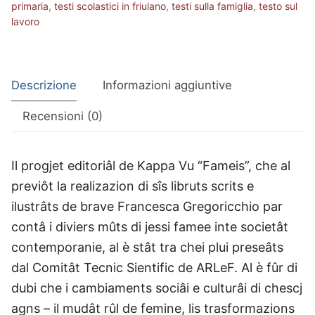
primaria
,
testi scolastici in friulano
,
testi sulla famiglia
,
testo sul
lavoro
Descrizione
Informazioni aggiuntive
Recensioni (0)
I
l progjet editoriâl de Kappa Vu “Fameis”, che al
previôt la realizazion di sîs libruts scrits e
ilustrâts de brave Francesca Gregoricchio par
contâ i diviers mûts di jessi famee inte societât
contemporanie, al è stât tra chei plui preseâts
dal Comitât Tecnic Sientific de ARLeF. Al è fûr di
dubi che i cambiaments sociâi e culturâi di chescj
agns – il mudât rûl de femine, lis trasformazions