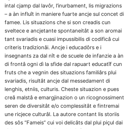
intal cjamp dal lavôr, l’inurbament, lis migrazions
– a àn influît in maniere fuarte ancje sul concet di
famee. Lis situazions che si son creadis cun
sveltece e ancjetante spontaneitât a son aromai
tant svariadis e cuasi impussibilis di codificâ cui
criteris tradizionâi. Ancje i educadôrs e i
insegnants za dal nît e de scuele de infanzie a àn
di frontâ ogni dì la sfide dal rapuart educatîf cun
fruts che a vegnin des situazions familiârs plui
svariadis, risultât ancje dal messedament di
lenghis, etniis, culturis. Cheste situazion e pues
creâ malstâ e emargjinazion o un ricognossiment
seren de diversitât e/o complessitât e fintremai
une ricjece culturâl. La autore contant lis storiis
des sôs “Fameis” cui voi delicâts dal plui piçul dai