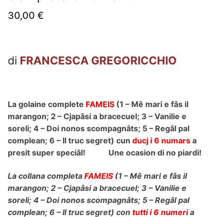
30,00
€
di
FRANCESCA GREGORICCHIO
La golaine complete
FAMEIS
(1 – Mê mari e fâs il
marangon; 2 – Cjapâsi a bracecuel; 3 – Vanilie e
soreli; 4 – Doi nonos scompagnâts; 5 – Regâl pal
complean; 6 – Il truc segret) cun
ducj i 6 numars
a
presit super speciâl! Une ocasion di no piardi!
La collana completa
FAMEIS
(1 – Mê mari e fâs il
marangon; 2 – Cjapâsi a bracecuel; 3 – Vanilie e
soreli; 4 – Doi nonos scompagnâts; 5 – Regâl pal
complean; 6 – Il truc segret) con
tutti i 6 numeri
a