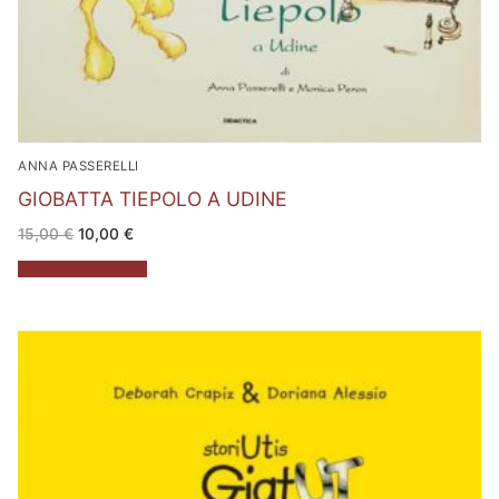
ANNA PASSERELLI
GIOBATTA TIEPOLO A UDINE
Il
Il
15,00
€
10,00
€
prezzo
prezzo
originale
attuale
Aggiungi al carrello
era:
è:
15,00 €.
10,00 €.