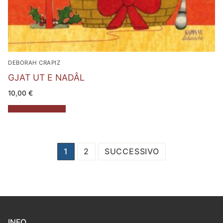
DEBORAH CRAPIZ
GJAT UT E NADÂL
10,00
€
Aggiungi al carrello
Paginazione
1
2
SUCCESSIVO
degli
articoli
INFO