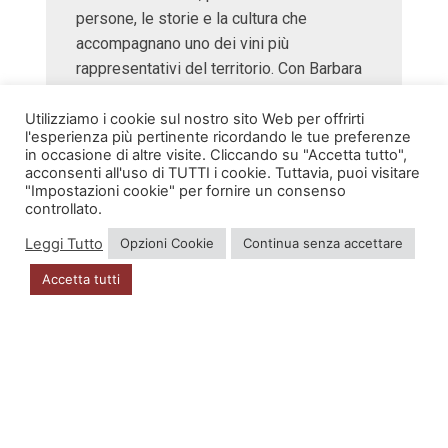
persone, le storie e la cultura che
accompagnano uno dei vini più
rappresentativi del territorio. Con Barbara
Pascoli e Giuliano Velliscig.
Utilizziamo i cookie sul nostro sito Web per offrirti
l'esperienza più pertinente ricordando le tue preferenze
Vi aspettiamo numerosi!
in occasione di altre visite. Cliccando su "Accetta tutto",
acconsenti all'uso di TUTTI i cookie. Tuttavia, puoi visitare
"Impostazioni cookie" per fornire un consenso
controllato.
Leggi Tutto
Opzioni Cookie
Continua senza accettare
Accetta tutti
INFO
Account
Privacy Policy