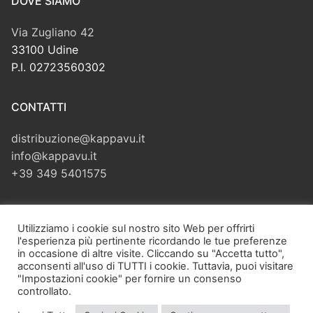
DOVE SIAMO
Via Zugliano 42
33100 Udine
P.I. 02723560302
CONTATTI
distribuzione@kappavu.it
info@kappavu.it
+39 349 5401575
CERCA
Utilizziamo i cookie sul nostro sito Web per offrirti
l'esperienza più pertinente ricordando le tue preferenze
Cerca:
in occasione di altre visite. Cliccando su "Accetta tutto",
acconsenti all'uso di TUTTI i cookie. Tuttavia, puoi visitare
"Impostazioni cookie" per fornire un consenso
controllato.