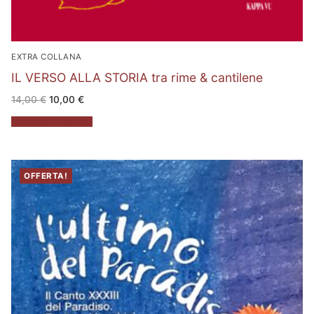
EXTRA COLLANA
IL VERSO ALLA STORIA tra rime & cantilene
Il
Il
14,00
€
10,00
€
prezzo
prezzo
originale
attuale
Aggiungi al carrello
era:
è:
14,00 €.
10,00 €.
OFFERTA!