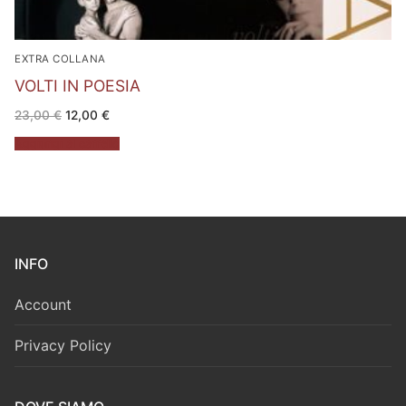
EXTRA COLLANA
VOLTI IN POESIA
Il
Il
23,00
€
12,00
€
prezzo
prezzo
originale
attuale
Aggiungi al carrello
era:
è:
23,00 €.
12,00 €.
INFO
Account
Privacy Policy