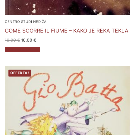
CENTRO STUDI NEDIŽA
COME SCORRE IL FIUME – KAKO JE REKA TEKLA
Il
Il
16,00
€
10,00
€
prezzo
prezzo
originale
attuale
Aggiungi al carrello
era:
è:
16,00 €.
10,00 €.
OFFERTA!