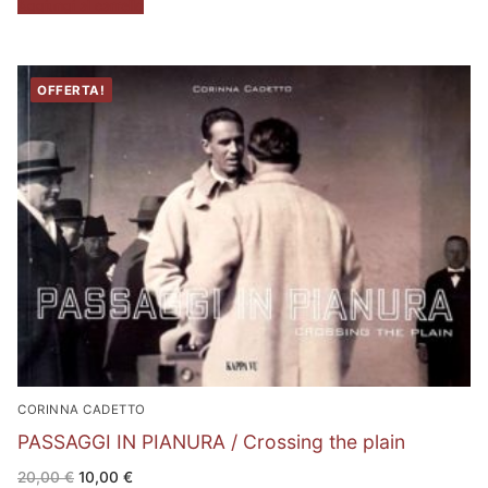
Aggiungi al carrello
OFFERTA!
CORINNA CADETTO
PASSAGGI IN PIANURA / Crossing the plain
Il
Il
20,00
€
10,00
€