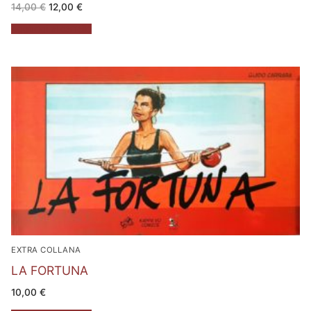
Il
Il
14,00
€
12,00
€
prezzo
prezzo
originale
attuale
Aggiungi al carrello
era:
è:
14,00 €.
12,00 €.
EXTRA COLLANA
LA FORTUNA
10,00
€