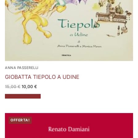
ANNA PASSERELLI
GIOBATTA TIEPOLO A UDINE
Il
Il
15,00
€
10,00
€
prezzo
prezzo
originale
attuale
Aggiungi al carrello
era:
è:
15,00 €.
10,00 €.
OFFERTA!