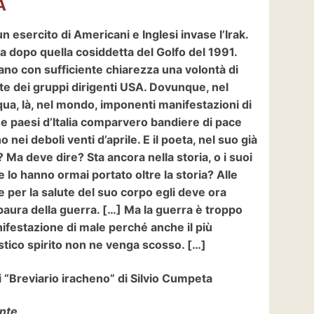
A
 esercito di Americani e Inglesi invase l’Irak.
a dopo quella cosiddetta del Golfo del 1991.
no con sufficiente chiarezza una volontà di
e dei gruppi dirigenti USA. Dovunque, nel
ua, là, nel mondo, imponenti manifestazioni di
tà e paesi d’Italia comparvero bandiere di pace
nei deboli venti d’aprile. E il poeta, nel suo già
? Ma deve dire? Sta ancora nella storia, o i suoi
e lo hanno ormai portato oltre la storia? Alle
 per la salute del suo corpo egli deve ora
aura della guerra. […] Ma la guerra è troppo
festazione di male perché anche il più
istico spirito non ne venga scosso. […]
 “Breviario iracheno” di Silvio Cumpeta
onte