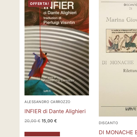
OFFERTA!
ALESSANDRO CARROZZO
INFIER di Dante Alighieri
Il
Il
20,00
€
15,00
€
DISCANTO
prezzo
prezzo
originale
attuale
DI MONACHE E
era:
è:
Aggiungi al carrello
20,00 €.
15,00 €.