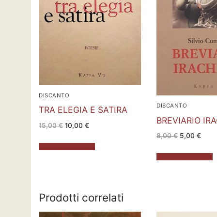
DISCANTO
DISCANTO
TRA ELEGIA E SATIRA
BREVIARIO IR
Il
Il
15,00
€
10,00
€
prezzo
prezzo
Il
Il
8,00
€
5,00
€
originale
attuale
prezzo
prez
era:
è:
Aggiungi al carrello
originale
attua
15,00 €.
10,00 €.
era:
è:
Aggiungi al carrello
8,00 €.
5,00 
Prodotti correlati