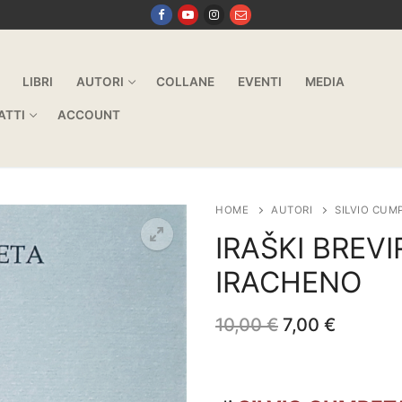
LIBRI
AUTORI
COLLANE
EVENTI
MEDIA
ATTI
ACCOUNT
HOME
AUTORI
SILVIO CUM
IRAŠKI BREVI
IRACHENO
Il
Il
10,00
€
7,00
€
prezzo
prezzo
originale
attuale
era:
è:
10,00 €.
7,00 €.