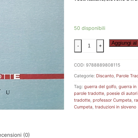
50 disponibili
IRAŠKI
Aggiungi al 
-
+
BREVIR
–
COD:
9788889808115
BREVIARIO
IRACHENO
Categorie:
Discanto
,
Parole Tra
quantità
Tag:
guerra del golfo
,
guerra in 
parole tradotte
,
poesie di autori 
tradotte
,
professor Cumpeta
,
ra
Cumpeta
,
traduzioni in sloveno
censioni (0)