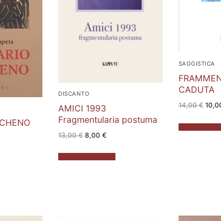
SAGGISTICA
FRAMMENT
CADUTA
DISCANTO
Il
14,00
€
10,
AMICI 1993
prez
origi
Fragmentularia postuma
ACHENO
era:
Aggiungi al ca
14,0
Il
Il
13,00
€
8,00
€
prezzo
prezzo
zo
originale
attuale
le
era:
è:
Aggiungi al carrello
13,00 €.
8,00 €.
€.