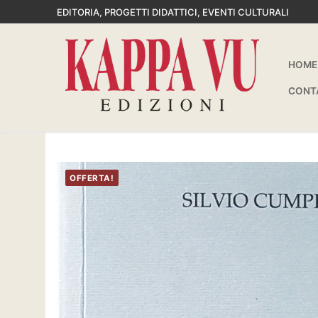
Vai
EDITORIA, PROGETTI DIDATTICI, EVENTI CULTURALI
al
contenuto
HOME
CONT
OFFERTA!