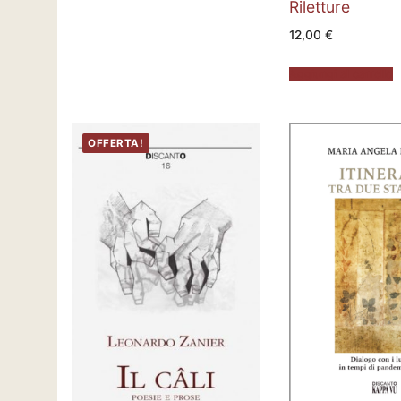
Riletture
12,00
€
Aggiungi al carrello
OFFERTA!