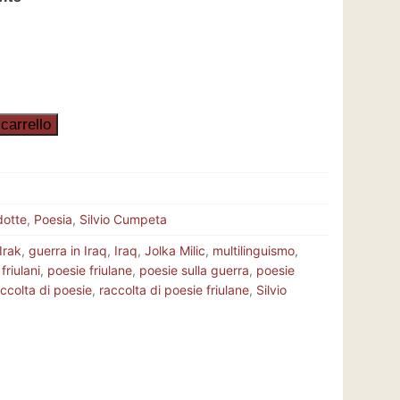
carrello
dotte
,
Poesia
,
Silvio Cumpeta
Irak
,
guerra in Iraq
,
Iraq
,
Jolka Milic
,
multilinguismo
,
friulani
,
poesie friulane
,
poesie sulla guerra
,
poesie
ccolta di poesie
,
raccolta di poesie friulane
,
Silvio