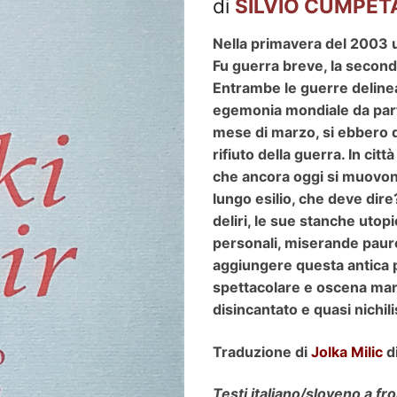
di
SILVIO CUMPET
Nella primavera del 2003 un
Fu guerra breve, la second
Entrambe le guerre delinea
egemonia mondiale da part
mese di marzo, si ebbero q
rifiuto della guerra. In cit
che ancora oggi si muovono 
lungo esilio, che deve dire
deliri, le sue stanche utopi
personali, miserande paure
aggiungere questa antica p
spettacolare e oscena mani
disincantato e quasi nichil
Traduzione di
Jolka Milic
di
Testi italiano/sloveno a fr