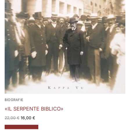
BIOGRAFIE
«IL SERPENTE BIBLICO»
Il
Il
22,00
€
16,00
€
prezzo
prezzo
originale
attuale
Aggiungi al carrello
era:
è: