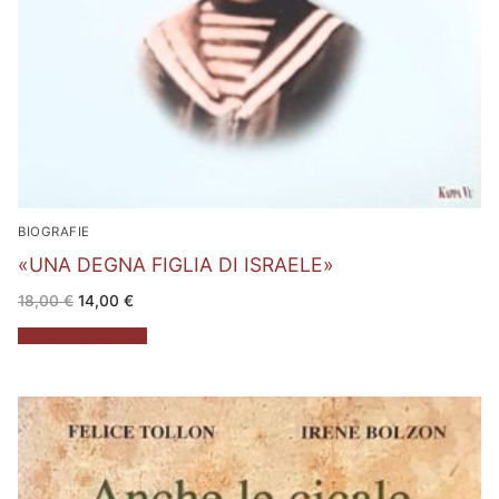
BIOGRAFIE
«UNA DEGNA FIGLIA DI ISRAELE»
Il
Il
18,00
€
14,00
€
prezzo
prezzo
originale
attuale
Aggiungi al carrello
era:
è:
18,00 €.
14,00 €.