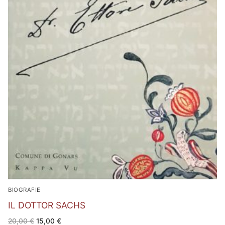
BIOGRAFIE
IL DOTTOR SACHS
Il
Il
20,00
€
15,00
€