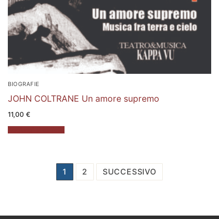
BIOGRAFIE
JOHN COLTRANE Un amore supremo
11,00
€
Aggiungi al carrello
Paginazione
1
2
SUCCESSIVO
degli
articoli