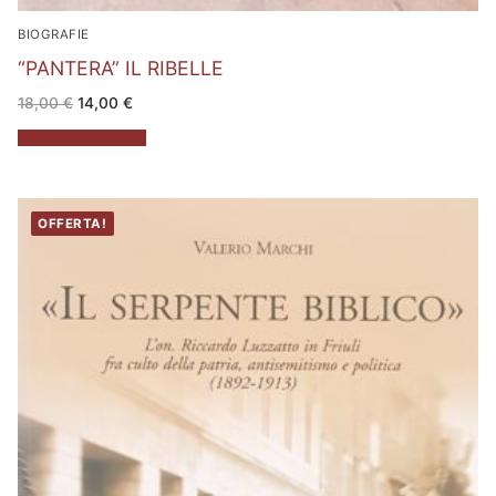
BIOGRAFIE
“PANTERA” IL RIBELLE
Il
Il
18,00
€
14,00
€
prezzo
prezzo
originale
attuale
Aggiungi al carrello
era:
è:
18,00 €.
14,00 €.
OFFERTA!