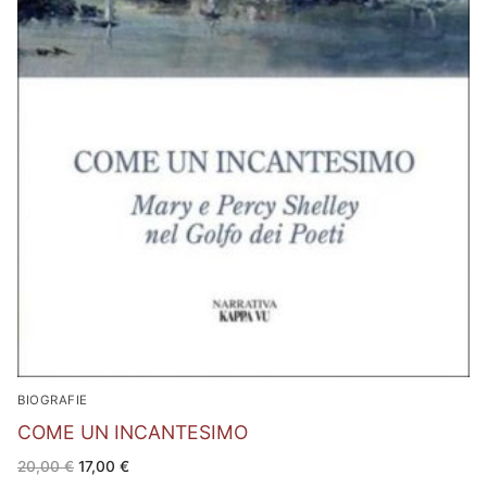
BIOGRAFIE
COME UN INCANTESIMO
Il
Il
20,00
€
17,00
€
prezzo
prezzo