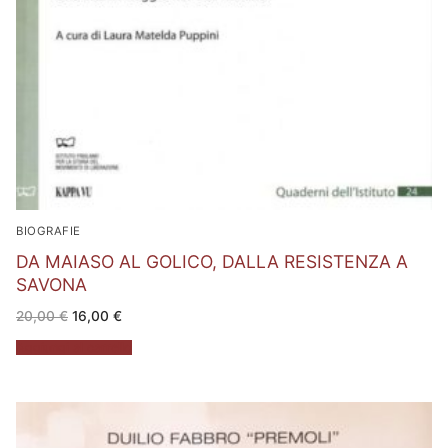
BIOGRAFIE
DA MAIASO AL GOLICO, DALLA RESISTENZA A
SAVONA
Il
Il
20,00
€
16,00
€
prezzo
prezzo
originale
attuale
Aggiungi al carrello
era:
è:
20,00 €.
16,00 €.