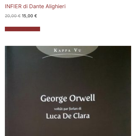
INFIER di Dante Alighieri
Il
Il
20,00
€
15,00
€
prezzo
prezzo
originale
attuale
era:
è:
Aggiungi al carrello
20,00 €.
15,00 €.