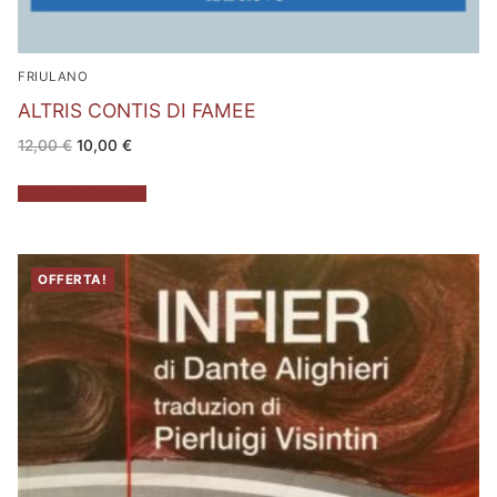
FRIULANO
ALTRIS CONTIS DI FAMEE
Il
Il
12,00
€
10,00
€
prezzo
prezzo
originale
attuale
era:
è:
Aggiungi al carrello
12,00 €.
10,00 €.
OFFERTA!