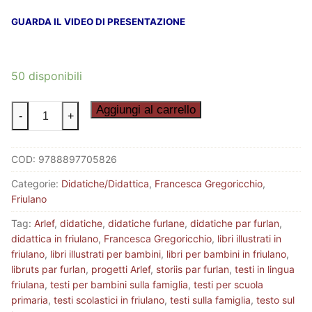
GUARDA IL VIDEO DI PRESENTAZIONE
50 disponibili
FAMEIS
Aggiungi al carrello
-
+
2
-
COD:
9788897705826
Cjapâsi
a
Categorie:
Didatiche/Didattica
,
Francesca Gregoricchio
,
bracecuel
Friulano
quantità
Tag:
Arlef
,
didatiche
,
didatiche furlane
,
didatiche par furlan
,
didattica in friulano
,
Francesca Gregoricchio
,
libri illustrati in
friulano
,
libri illustrati per bambini
,
libri per bambini in friulano
,
libruts par furlan
,
progetti Arlef
,
storiis par furlan
,
testi in lingua
friulana
,
testi per bambini sulla famiglia
,
testi per scuola
primaria
,
testi scolastici in friulano
,
testi sulla famiglia
,
testo sul