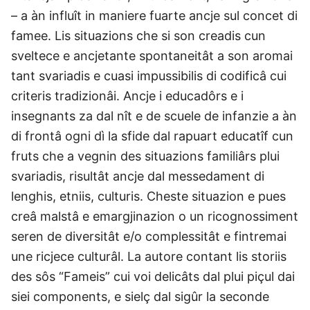
– a àn influît in maniere fuarte ancje sul concet di
famee. Lis situazions che si son creadis cun
sveltece e ancjetante spontaneitât a son aromai
tant svariadis e cuasi impussibilis di codificâ cui
criteris tradizionâi. Ancje i educadôrs e i
insegnants za dal nît e de scuele de infanzie a àn
di frontâ ogni dì la sfide dal rapuart educatîf cun
fruts che a vegnin des situazions familiârs plui
svariadis, risultât ancje dal messedament di
lenghis, etniis, culturis. Cheste situazion e pues
creâ malstâ e emargjinazion o un ricognossiment
seren de diversitât e/o complessitât e fintremai
une ricjece culturâl. La autore contant lis storiis
des sôs “Fameis” cui voi delicâts dal plui piçul dai
siei components, e sielç dal sigûr la seconde