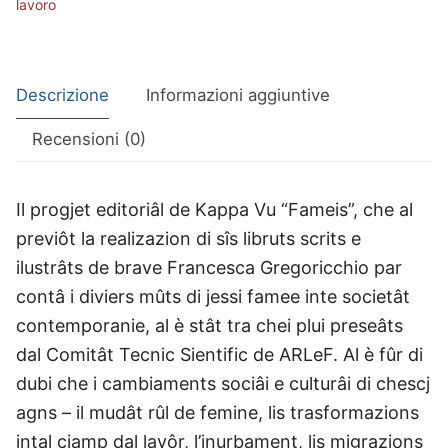
lavoro
Descrizione
Informazioni aggiuntive
Recensioni (0)
I
l progjet editoriâl de Kappa Vu “Fameis”, che al
previôt la realizazion di sîs libruts scrits e
ilustrâts de brave Francesca Gregoricchio par
contâ i diviers mûts di jessi famee inte societât
contemporanie, al è stât tra chei plui preseâts
dal Comitât Tecnic Sientific de ARLeF. Al è fûr di
dubi che i cambiaments sociâi e culturâi di chescj
agns – il mudât rûl de femine, lis trasformazions
intal cjamp dal lavôr, l’inurbament, lis migrazions