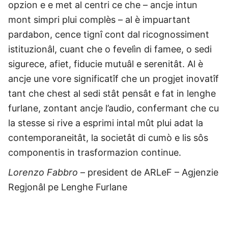
opzion e e met al centri ce che – ancje intun
mont simpri plui complès – al è impuartant
pardabon, cence tignî cont dal ricognossiment
istituzionâl, cuant che o fevelìn di famee, o sedi
sigurece, afiet, fiducie mutuâl e serenitât. Al è
ancje une vore significatîf che un progjet inovatîf
tant che chest al sedi stât pensât e fat in lenghe
furlane, zontant ancje l’audio, confermant che cu
la stesse si rive a esprimi intal mût plui adat la
contemporaneitât, la societât di cumò e lis sôs
componentis in trasformazion continue.
Lorenzo Fabbro
– president de ARLeF – Agjenzie
Regjonâl pe Lenghe Furlane