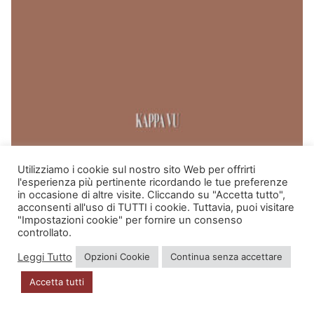
Utilizziamo i cookie sul nostro sito Web per offrirti
AURELIO VENUTI
l'esperienza più pertinente ricordando le tue preferenze
LA DIVINE COMEDIE
in occasione di altre visite. Cliccando su "Accetta tutto",
acconsenti all'uso di TUTTI i cookie. Tuttavia, puoi visitare
Il
Il
45,00
€
40,00
€
"Impostazioni cookie" per fornire un consenso
prezzo
prezzo
controllato.
originale
attuale
era:
è:
Aggiungi al carrello
45,00 €.
40,00 €.
Leggi Tutto
Opzioni Cookie
Continua senza accettare
Accetta tutti