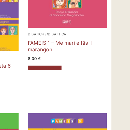
DIDATICHE/DIDATTICA
FAMEIS 1 – Mê mari e fâs il
marangon
8,00
€
eta 6
Aggiungi al carrello