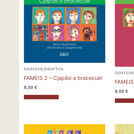
DIDATICHE/DIDATTICA
DIDATICHE
FAMEIS 2 – Cjapâsi a bracecuel
FAMEIS 3
8,00
€
8,00
€
Aggiungi al carrello
Aggiungi al