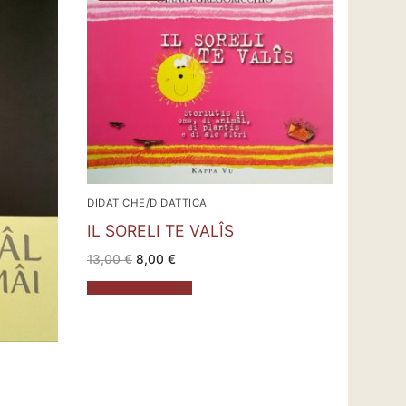
DIDATICHE/DIDATTICA
IL SORELI TE VALÎS
Il
Il
13,00
€
8,00
€
prezzo
prezzo
originale
attuale
Aggiungi al carrello
era:
è:
13,00 €.
8,00 €.