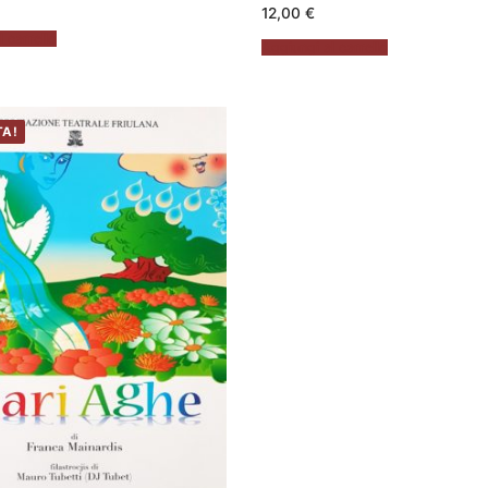
12,00
€
 carrello
Aggiungi al carrello
TA!