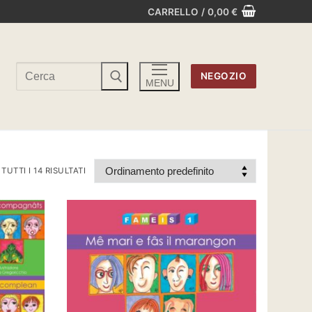
CARRELLO
/
0,00
€
Cerca:
NEGOZIO
MENU
UTTI I 14 RISULTATI