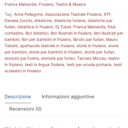
Franca Mainardis
,
Friulano
,
Teatro & Musica
Tag:
Anna Pellegrino
,
Associazione Teatrale Friulana
,
ATF
,
Daniela Zorzini
,
didatiche
,
didatiche furlane
,
didatiche par
furlan
,
didattica in friulano
,
Dj Tubet
,
Franca Mainardis
,
friuli
contadino
,
libri didattici
,
libri illustrati in friulano
,
libri illustrati per
bambini
,
libri per bambini in friulano
,
libruts par furlan
,
Mauro
Tubetti
,
spettacolo teatrale in friulano
,
storie in friulano
,
storie
per bambini
,
storie per bambini in friulano
,
storiis par furlan
,
storiutis pai frutins
,
storiutis par furlan
,
Tarcisio Mizzau
,
teatro
in friulano
,
testi in lingua friulana
,
testi per scuola primaria
,
testi
scolastici in friulano
Descrizione
Informazioni aggiuntive
Recensioni (0)