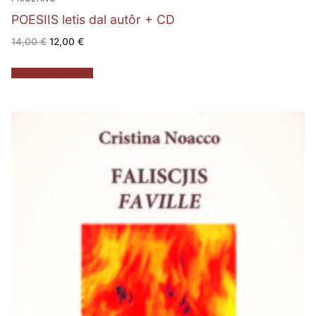
POESIIS letis dal autôr + CD
Il
Il
14,00
€
12,00
€
prezzo
prezzo
originale
attuale
era:
è:
Aggiungi al carrello
14,00 €.
12,00 €.