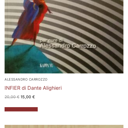
ALESSANDRO CARROZZO
INFIER di Dante Alighieri
Il
Il
20,00
€
15,00
€
prezzo
prezzo
originale
attuale
era:
è:
Aggiungi al carrello
20,00 €.
15,00 €.