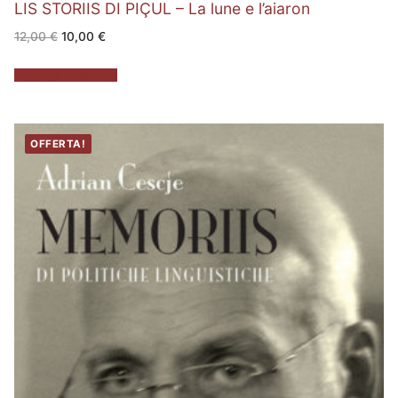
LIS STORIIS DI PIÇUL – La lune e l’aiaron
Il
Il
12,00
€
10,00
€
prezzo
prezzo
originale
attuale
era:
è:
Aggiungi al carrello
12,00 €.
10,00 €.
OFFERTA!