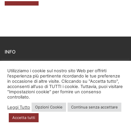
Aggiungi al carrello
INFO
Account
Utilizziamo i cookie sul nostro sito Web per offrirti
l'esperienza più pertinente ricordando le tue preferenze
Privacy Policy
in occasione di altre visite. Cliccando su "Accetta tutto",
acconsenti all'uso di TUTTI i cookie. Tuttavia, puoi visitare
"Impostazioni cookie" per fornire un consenso
controllato.
DOVE SIAMO
Leggi Tutto
Opzioni Cookie
Continua senza accettare
Via Zugliano 42
Accetta tutti
33100 Udine
P.I. 02723560302