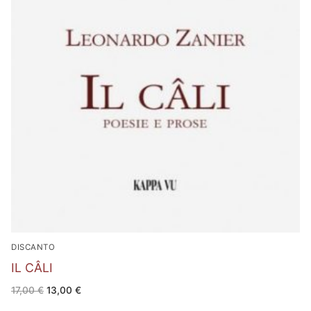
DISCANTO
IL CÂLI
Il
Il
17,00
€
13,00
€
prezzo
prezzo
originale
attuale