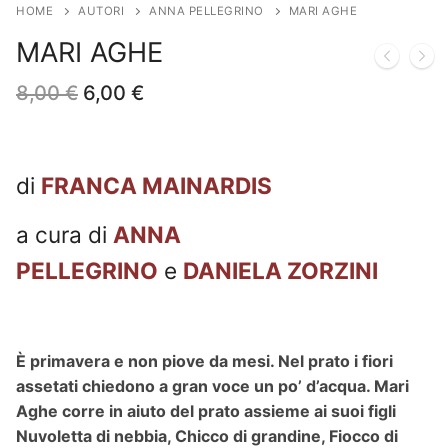
HOME
AUTORI
ANNA PELLEGRINO
MARI AGHE
MARI AGHE
Il
Il
8,00
€
6,00
€
prezzo
prezzo
originale
attuale
era:
è:
8,00 €.
6,00 €.
di
FRANCA MAINARDIS
a cura di
ANNA
PELLEGRINO
e
DANIELA ZORZINI
È primavera e non piove da mesi.
Nel prato i fiori
assetati chiedono a gran voce un po’ d’acqua. Mari
Aghe corre in aiuto del prato assieme ai suoi figli
Nuvoletta di nebbia, Chicco di grandine, Fiocco di