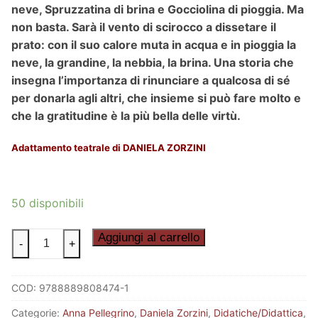
neve, Spruzzatina di brina e Gocciolina di pioggia. Ma
non basta. Sarà il vento di scirocco a dissetare il
prato: con il suo calore muta in acqua e in pioggia la
neve, la grandine, la nebbia, la brina. Una storia che
insegna l’importanza di rinunciare a qualcosa di sé
per donarla agli altri, che insieme si può fare molto e
che la gratitudine è la più bella delle virtù.
Adattamento teatrale di DANIELA ZORZINI
50 disponibili
MARI
Aggiungi al carrello
-
+
AGHE
quantità
COD:
9788889808474-1
Categorie:
Anna Pellegrino
,
Daniela Zorzini
,
Didatiche/Didattica
,