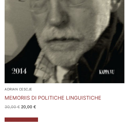
ADRIAN CESCJE
MEMORIIS DI POLITICHE LINGUISTICHE
Il
Il
30,00
€
20,00
€
prezzo
prezzo
originale
attuale
era:
è:
Aggiungi al carrello
30,00 €.
20,00 €.