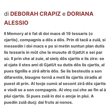
di
DEBORAH CRAPIZ
e
DORIANA
ALESSIO
Il Memory al è fat di doi macs di 19 tessaris (o
cjartis), compagnis a dôs a dôs. Prin di tacâ a zuiâ, si
messedin i doi macs e po si metin suntun plan dutis
lis tessaris in mût che la musute di GjatUt e sei par
sù. Il prin che al zuie, al sielç dôs cjartis e lis zire: se
al cjate il stes amì di GjatUt su dutis dôs lis cjartis, al
pues tignîlis e zirâ altris dôs. Se lis besteutis a son
difarentis, bisugne tornâ a meti lis cjartis ziradis al
puest di prin. Al tocje cumò al secont zirâ dôs cjartis
e viodi se a son compagnis. Al vinç cui che ae fin al à
plui cjartis. Si pues zuiâ in doi o ancje in plui. A
puedin zuiâ ducj: dai fruts ai nonos.