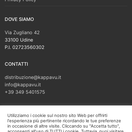
DOVE SIAMO
Via Zugliano 42
33100 Udine
P.I. 02723560302
CONTATTI
distribuzione@kappavu.it
info@kappavu.it
+39 349 5401575
CERCA
Utilizziamo i cookie sul nostro sito Web per offrirti
l'esperienza più pertinente ricordando le tue preferenze
Cerca:
in occasione di altre visite. Cliccando su "Accetta tutto",
acconsenti all'uso di TUTTI i cookie. Tuttavia, puoi visitare