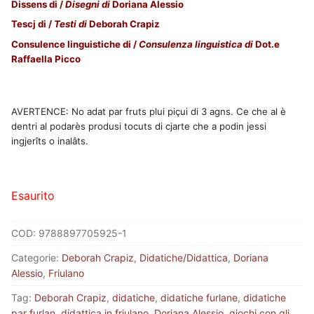
Dissens di /
Disegni di
Doriana Alessio
Tescj di /
Testi di
Deborah Crapiz
Consulence linguistiche di /
Consulenza linguistica di
Dot.e
Raffaella Picco
AVERTENCE: No adat par fruts plui piçui di 3 agns. Ce che al è
dentri al podarès produsi tocuts di cjarte che a podin jessi
ingjerîts o inalâts.
Esaurito
COD:
9788897705925-1
Categorie:
Deborah Crapiz
,
Didatiche/Didattica
,
Doriana
Alessio
,
Friulano
Tag:
Deborah Crapiz
,
didatiche
,
didatiche furlane
,
didatiche
par furlan
,
didattica in friulano
,
Doriana Alessio
,
giochi con gli