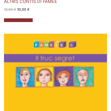
ALTRIS CONTIS DI FAMEE
Il
Il
12,00
€
10,00
€
prezzo
prezzo
originale
attuale
era:
è:
Aggiungi al carrello
12,00 €.
10,00 €.