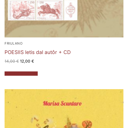
FRIULANO
POESIIS letis dal autôr + CD
Il
Il
14,00
€
12,00
€
prezzo
prezzo
originale
attuale
era:
è:
Aggiungi al carrello
14,00 €.
12,00 €.