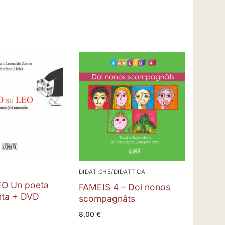
DIDATICHE/DIDATTICA
EO Un poeta
FAMEIS 4 – Doi nonos
nta + DVD
scompagnâts
8,00
€