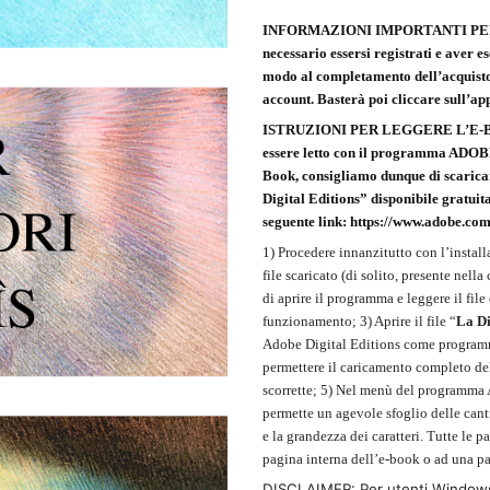
INFORMAZIONI IMPORTANTI PE
necessario essersi registrati e aver es
modo al completamento dell’acquisto
account. Basterà poi cliccare sull’app
ISTRUZIONI PER LEGGERE L’E-BO
essere letto con il programma A
Book, consigliamo dunque di scarica
Digital Editions” disponibile gratui
seguente link:
https://www.adobe.com/
1) Procedere innanzitutto con l’instal
file scaricato (di solito, presente nel
di aprire il programma e leggere il file
funzionamento; 3) Aprire il file “
La D
Adobe Digital Editions come programma
permettere il caricamento completo del f
scorrette; 5) Nel menù del programma Ad
permette un agevole sfoglio delle cant
e la grandezza dei caratteri. Tutte le
pagina interna dell’e-book o ad una p
DISCLAIMER: Per utenti Windows