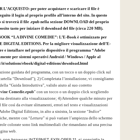
R L’ACQUISTO:
per poter acquistare e scaricare il file è
eguito il login al proprio profilo all’interno del sito. In questo
 si troverà il file .epub nella sezione DOWNLOAD del proprio
osito tasto per iniziare il download del file (circa 220 MB).
OK “LA DIVINE COMEDIE”: L’E-Book è ottimizzato per
DOBE DIGITAL EDITIONS.
Per la migliore visualizzazione dell’E-
re e installare nel proprio dispositivo il programma “Adobe
tamente per sistemi operativi Android / Windows / Apple al
it/solutions/ebook/digital-editions/download.html
lazione guidata del programma, con un tocco o un doppio click sul
la cartella “Download”); 2) Completata l’installazione, vi consigliamo
 della “Guida Introduttiva”, valido aiuto al suo corretto
ivine Comedie.epub
” con un tocco o un doppio click scegliendo
 destinato alla visualizzazione; 4) Attendere qualche minuto per
ile così da evitare slittamenti, errori nel testo e visualizzazioni
obe Digital Editions, in alto a sinistra, la sezione “
Indice
”
iche, mentre con “
Lettura
” si può variare l’ampiezza dello schermo
 parole colorate sono link multimediali che rimandano ad una precisa
agina web.
 con browser INTERNET EXPLORER 11, si consiglia la