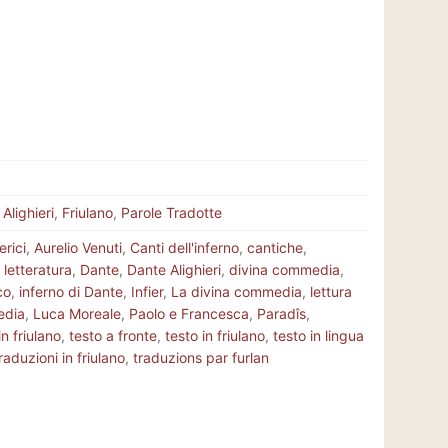
Alighieri
,
Friulano
,
Parole Tradotte
rici
,
Aurelio Venuti
,
Canti dell'inferno
,
cantiche
,
a letteratura
,
Dante
,
Dante Alighieri
,
divina commedia
,
co
,
inferno di Dante
,
Infier
,
La divina commedia
,
lettura
edia
,
Luca Moreale
,
Paolo e Francesca
,
Paradîs
,
in friulano
,
testo a fronte
,
testo in friulano
,
testo in lingua
raduzioni in friulano
,
traduzions par furlan