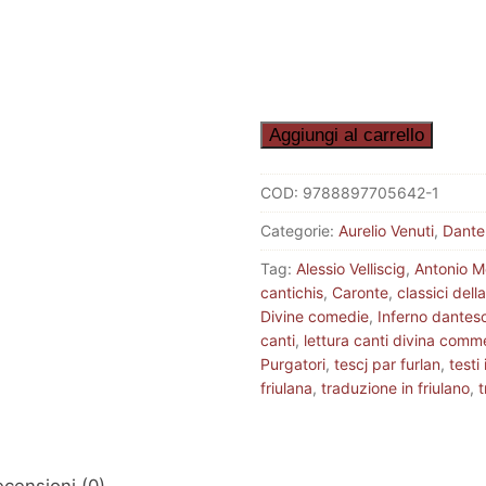
LA
Aggiungi al carrello
DIVINE
COMEDIE
COD:
9788897705642-1
-
Categorie:
Aurelio Venuti
,
Dante 
eBook
(epub)
Tag:
Alessio Velliscig
,
Antonio Me
cantichis
,
Caronte
,
classici dell
quantità
Divine comedie
,
Inferno dantes
canti
,
lettura canti divina comm
Purgatori
,
tescj par furlan
,
testi 
friulana
,
traduzione in friulano
,
t
censioni (0)