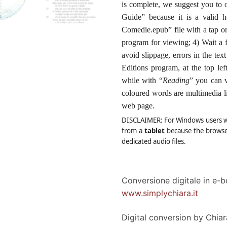
is complete, we suggest you to o
Guide” because it is a valid h
Comedie.epub
” file with a tap 
program for viewing; 4) Wait a f
avoid slippage, errors in the te
Editions program, at the top left
while with
“
Reading
” you can v
coloured words are multimedia lin
web page.
DISCLAIMER
: For Windows users 
from a
tablet
because
the browse
dedicated audio files.
Conversione digitale in e-b
www.simplychiara.it
Digital conversion by Chiar