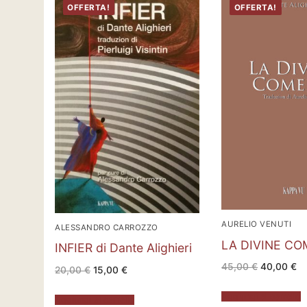
OFFERTA!
OFFERTA!
AURELIO VENUTI
ALESSANDRO CARROZZO
LA DIVINE CO
INFIER di Dante Alighieri
Il
Il
45,00
€
40,00
€
Il
Il
20,00
€
15,00
€
prezzo
pr
prezzo
prezzo
originale
at
originale
attuale
era:
è:
era:
è:
Aggiungi al carrello
Aggiungi al carrello
45,00 €.
40
20,00 €.
15,00 €.