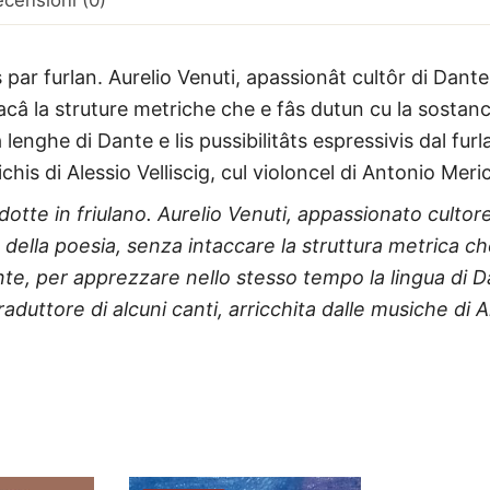
ar furlan. Aurelio Venuti, apassionât cultôr di Dante, i
tacâ la struture metriche che e fâs dutun cu la sostanc
la lenghe di Dante e lis pussibilitâts espressivis dal fu
his di Alessio Velliscig, cul violoncel di Antonio Meric
tte in friulano. Aurelio Venuti, appassionato cultore
 della poesia, senza intaccare la struttura metrica ch
onte, per apprezzare nello stesso tempo la lingua di Da
aduttore di alcuni canti, arricchita dalle musiche di Al