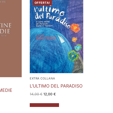
OFFERTA!
EXTRA COLLANA
L’ULTIMO DEL PARADISO
MEDIE
Il
Il
14,00
€
12,00
€
prezzo
prezzo
originale
attuale
ezzo
era:
è:
tuale
Aggiungi al carrello
14,00 €.
12,00 €.
,00 €.