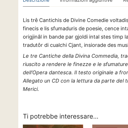
Lis trê Cantichis de Divine Comedie voltadis p
finecis e lis sfumaduris de poesie, cence in
origjinâl in bande par gjoldi intal stes timp 
tradutôr di cualchi Cjant, insiorade des music
Le tre Cantiche della Divina Commedia, trado
riuscito a rendere le finezze e le sfumature
dell’Opera dantesca. Il testo originale a fr
Allegato un CD con la lettura da parte del tr
Merici.
Ti potrebbe interessare…