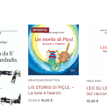
OFFERTA!
DIDATICHE/DIDATTICA
FRIULANO
LIS STORIIS DI PIÇUL –
LEO SU L
La lune e l’aiaron
(si) racco
Il
Il
12,00
€
10,00
€
15,00
€
prezzo
prezzo
originale
attuale