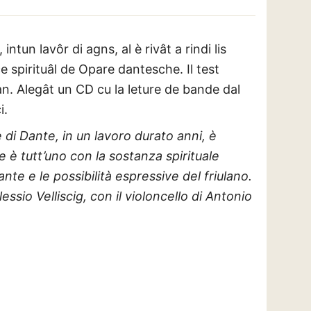
ntun lavôr di agns, al è rivât a rindi lis
e spirituâl de Opare dantesche. Il test
rlan. Alegât un CD cu la leture de bande dal
i.
 di Dante, in un lavoro durato anni, è
e è tutt’uno con la sostanza spirituale
nte e le possibilità espressive del friulano.
essio Velliscig, con il violoncello di Antonio