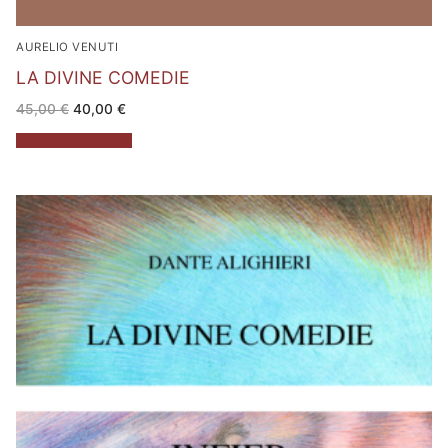
AURELIO VENUTI
LA DIVINE COMEDIE
Il
Il
45,00
€
40,00
€
prezzo
prezzo
originale
attuale
Aggiungi al carrello
era:
è:
45,00 €.
40,00 €.