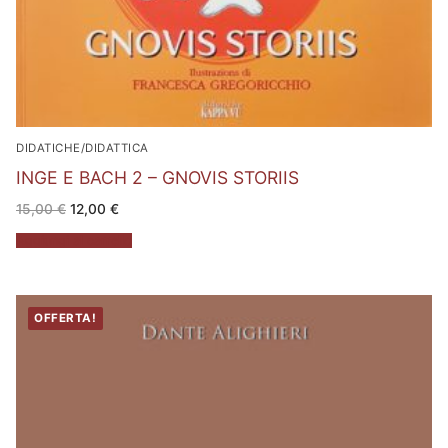
DIDATICHE/DIDATTICA
INGE E BACH 2 – GNOVIS STORIIS
Il
Il
15,00
€
12,00
€
prezzo
prezzo
originale
attuale
Aggiungi al carrello
era:
è:
15,00 €.
12,00 €.
OFFERTA!