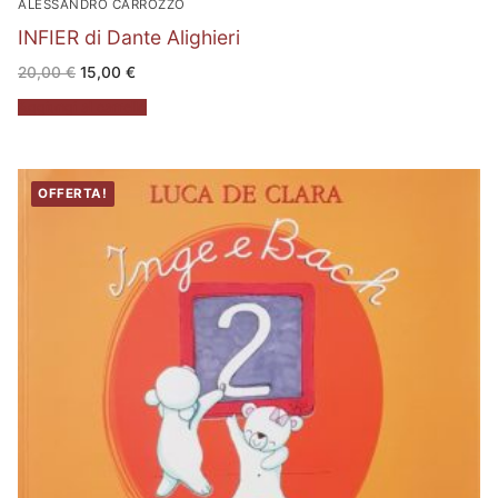
ALESSANDRO CARROZZO
INFIER di Dante Alighieri
Il
Il
20,00
€
15,00
€
prezzo
prezzo
originale
attuale
Aggiungi al carrello
era:
è:
20,00 €.
15,00 €.
OFFERTA!