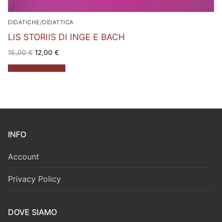
DIDATICHE/DIDATTICA
LIS STORIIS DI INGE E BACH
Il
Il
15,00
€
12,00
€
prezzo
prezzo
originale
attuale
Aggiungi al carrello
era:
è:
15,00 €.
12,00 €.
INFO
Account
Privacy Policy
DOVE SIAMO