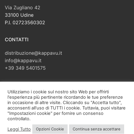
Via Zugliano 42
33100 Udine
P.I. 02723560302
CONTATTI
distribuzione@kappavu.it
info@kappavu.it
+39 349 5401575
CERCA
Utilizziamo i cookie sul nostro sito Web per offrirti
l'esperienza più pertinente ricordando le tue preferenze
Cerca:
in occasione di altre visite. Cliccando su "Accetta tutto",
acconsenti all'uso di TUTTI i cookie. Tuttavia, puoi visitare
"Impostazioni cookie" per fornire un consenso
controllato.
Leggi Tutto
Opzioni Cookie
Continua senza accettare
Copyright © 2026 Kappa Vu di Velliscig Giuliano – Via Zugliano,