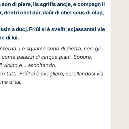
a son di piere, lis sgrifis ancje, e compagn il
, dentri chel dûr, daûr di chel scus di clap,
ssin a ducj. Friûl si è sveât, scjassantsi vie
e di lui.
nterna. Le squame sono di pietra, così gli
e come palazzi di cinque piani. Eppure,
li vicino e… ascoltando.
tutti. Friûl si è svegliato, scrollandosi via
ma di lui.