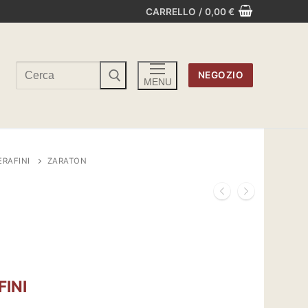
CARRELLO
/
0,00
€
Cerca:
NEGOZIO
MENU
ERAFINI
ZARATON
INI