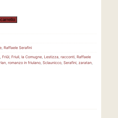
carrello
e
,
Raffaele Serafini
,
Friûl
,
Friuli
,
la Comugne
,
Lestizza
,
racconti
,
Raffaele
rlan
,
romanzo in friulano
,
Sclaunicco
,
Serafini
,
zaratan
,