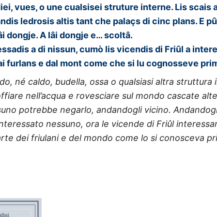
udiei, vues, o une cualsisei struture interne. Lis scais 
ndis ledrosis altis tant che palaçs di cinc plans. E pûr
lâi dongje. A lâi dongje e… scoltâ.
essadis a di nissun, cumò lis vicendis di Friûl a intere
 dai furlans e dal mont come che si lu cognosseve prim
 né caldo, budella, ossa o qualsiasi altra struttura i
 soffiare nell’acqua e rovesciare sul mondo cascate alt
essuno potrebbe negarlo, andandogli vicino. Andandog
teressato nessuno, ora le vicende di Friûl interessano 
arte dei friulani e del mondo come lo si conosceva pri