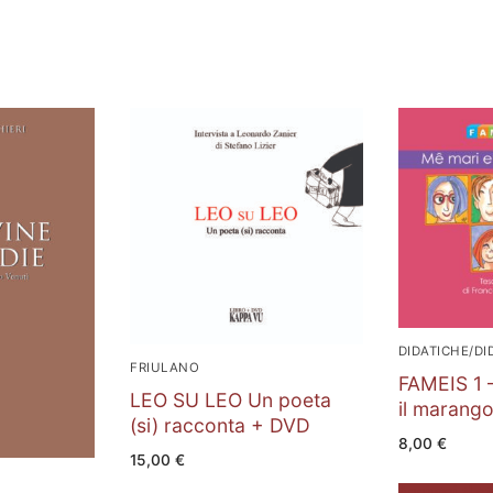
DIDATICHE/DI
FRIULANO
FAMEIS 1 –
LEO SU LEO Un poeta
il marang
(si) racconta + DVD
8,00
€
15,00
€
Aggiungi al ca