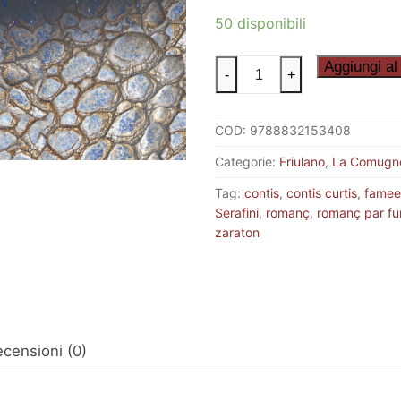
50 disponibili
ZARATON
Aggiungi al 
-
+
quantità
COD:
9788832153408
Categorie:
Friulano
,
La Comugn
Tag:
contis
,
contis curtis
,
famee
Serafini
,
romanç
,
romanç par fu
zaraton
censioni (0)