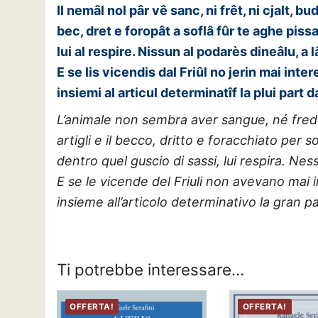
Il nemâl nol pâr vê sanc, ni frêt, ni cjalt, b
bec, dret e foropât a soflâ fûr te aghe pissa
lui al respire. Nissun al podarès dineâlu, a 
E se lis vicendis dal Friûl no jerin mai inter
insiemi al articul determinatîf la plui part
L’animale non sembra aver sangue, né freddo,
artigli e il becco, dritto e foracchiato per
dentro quel guscio di sassi, lui respira. N
E se le vicende del Friuli non avevano mai in
insieme all’articolo determinativo la gran p
Ti potrebbe interessare…
OFFERTA!
OFFERTA!