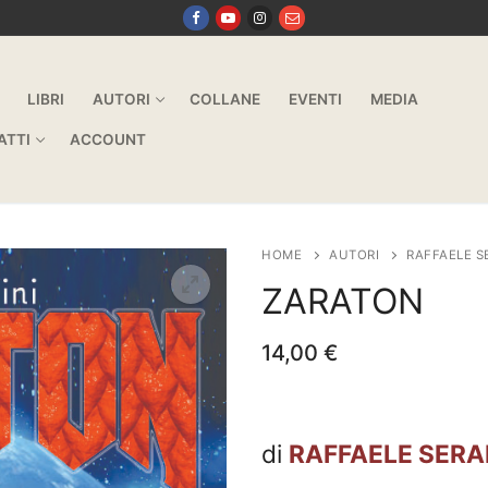
LIBRI
AUTORI
COLLANE
EVENTI
MEDIA
ATTI
ACCOUNT
HOME
AUTORI
RAFFAELE S
ZARATON
14,00
€
di
RAFFAELE SERAF