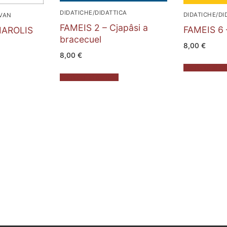
DIDATICHE/DIDATTICA
DIDATICHE/DI
VAN
FAMEIS 2 – Cjapâsi a
FAMEIS 6 –
MAROLIS
bracecuel
8,00
€
8,00
€
Aggiungi al ca
Aggiungi al carrello