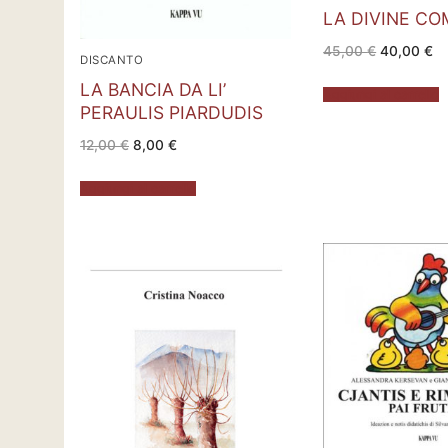
LA DIVINE CO
Il
Il
45,00
€
40,00
€
DISCANTO
prezzo
pr
originale
at
LA BANCIA DA LI’
era:
è:
Aggiungi al carrello
45,00 €.
40
PERAULIS PIARDUDIS
Il
Il
12,00
€
8,00
€
prezzo
prezzo
originale
attuale
era:
è:
Aggiungi al carrello
12,00 €.
8,00 €.