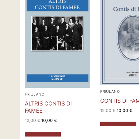
FRIULANO
FRIULANO
CONTIS DI FA
ALTRIS CONTIS DI
FAMEE
Il
Il
12,00
€
10,00
€
prezzo
pre
originale
att
Il
Il
12,00
€
10,00
€
era:
è:
prezzo
prezzo
Aggiungi al carrello
12,00 €.
10,
originale
attuale
era:
è:
Aggiungi al carrello
12,00 €.
10,00 €.