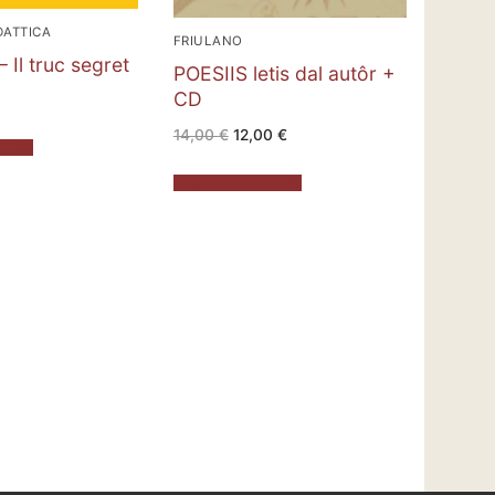
DATTICA
FRIULANO
 Il truc segret
POESIIS letis dal autôr +
CD
Il
Il
14,00
€
12,00
€
prezzo
prezzo
rrello
originale
attuale
era:
è:
Aggiungi al carrello
14,00 €.
12,00 €.