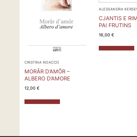
ALESSANDRA KERSE
CJANTIS E RI
PAI FRUTINS
16,00
€
Aggiungi al carrello
CRISTINA NOACCO
MORÂR D’AMÔR –
ALBERO D’AMORE
12,00
€
Aggiungi al carrello