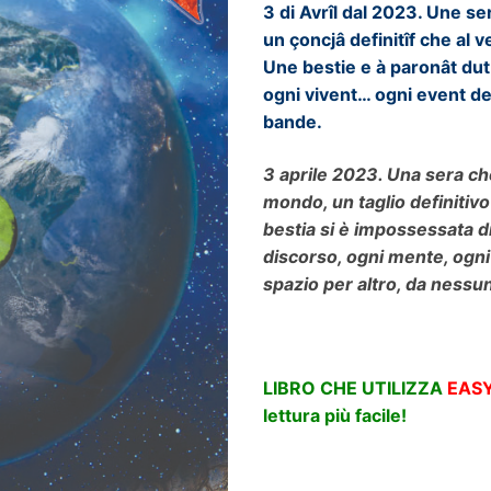
3 di Avrîl dal 2023. Une s
un çoncjâ definitîf che al
Une bestie e à paronât dut. 
ogni vivent… ogni event de 
bande.
3 aprile 2023. Una sera che
mondo, un taglio definitiv
bestia si è impossessata di
discorso, ogni mente, ogni
spazio per altro, da nessu
LIBRO CHE UTILIZZA
EASY
lettura più facile!