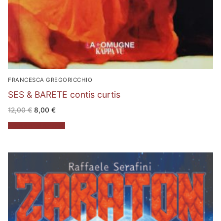
FRANCESCA GREGORICCHIO
SES & BARETE contis curtis
Il
Il
12,00
€
8,00
€
prezzo
prezzo
originale
attuale
Aggiungi al carrello
era:
è:
12,00 €.
8,00 €.