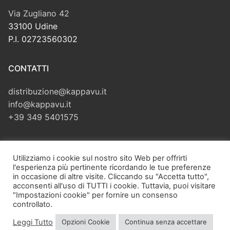
Via Zugliano 42
33100 Udine
P.I. 02723560302
CONTATTI
distribuzione@kappavu.it
info@kappavu.it
+39 349 5401575
CERCA
Utilizziamo i cookie sul nostro sito Web per offrirti
l'esperienza più pertinente ricordando le tue preferenze
Cerca:
in occasione di altre visite. Cliccando su "Accetta tutto",
acconsenti all'uso di TUTTI i cookie. Tuttavia, puoi visitare
"Impostazioni cookie" per fornire un consenso
controllato.
Leggi Tutto
Opzioni Cookie
Continua senza accettare
Copyright © 2026 Kappa Vu di Velliscig Giuliano – Via Zugliano,