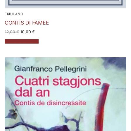
FRIULANO
CONTIS DI FAMEE
Il
Il
12,00
€
10,00
€
prezzo
prezzo
originale
attuale
Aggiungi al carrello
era:
è:
12,00 €.
10,00 €.