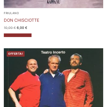
FRIULANO
DON CHISCIOTTE
Il
Il
10,00
€
6,00
€
prezzo
prezzo
originale
attuale
Aggiungi al carrello
era:
è:
10,00 €.
6,00 €.
OFFERTA!