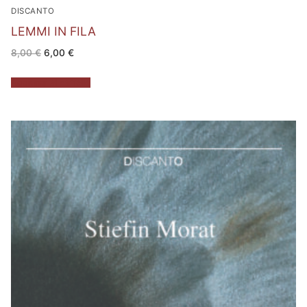
DISCANTO
LEMMI IN FILA
Il
Il
8,00
€
6,00
€
prezzo
prezzo
originale
attuale
era:
è:
Aggiungi al carrello
8,00 €.
6,00 €.