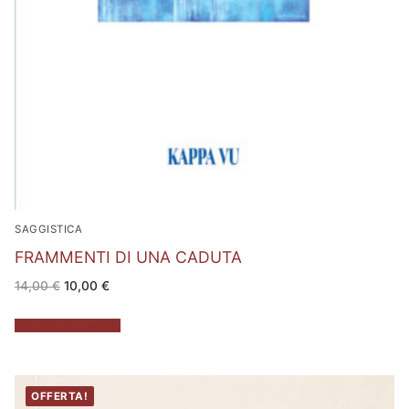
SAGGISTICA
FRAMMENTI DI UNA CADUTA
Il
Il
14,00
€
10,00
€
prezzo
prezzo
originale
attuale
era:
è:
Aggiungi al carrello
14,00 €.
10,00 €.
OFFERTA!