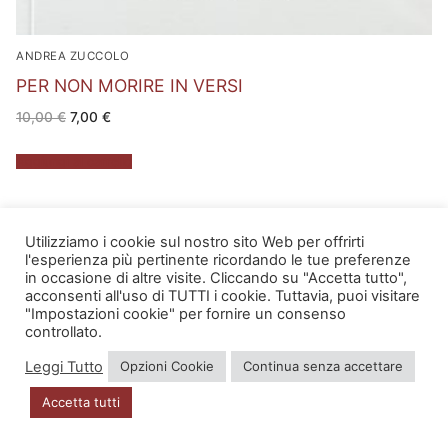
ANDREA ZUCCOLO
PER NON MORIRE IN VERSI
Il
Il
10,00
€
7,00
€
prezzo
prezzo
originale
attuale
era:
è:
Aggiungi al carrello
10,00 €.
7,00 €.
Utilizziamo i cookie sul nostro sito Web per offrirti
l'esperienza più pertinente ricordando le tue preferenze
in occasione di altre visite. Cliccando su "Accetta tutto",
acconsenti all'uso di TUTTI i cookie. Tuttavia, puoi visitare
"Impostazioni cookie" per fornire un consenso
controllato.
Leggi Tutto
Opzioni Cookie
Continua senza accettare
Accetta tutti