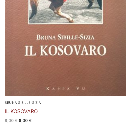
BRUNA SIBILLE-SIZIA
IL KOSOVARO
Il
Il
8,00
€
6,00
€
prezzo
prezzo
originale
attuale