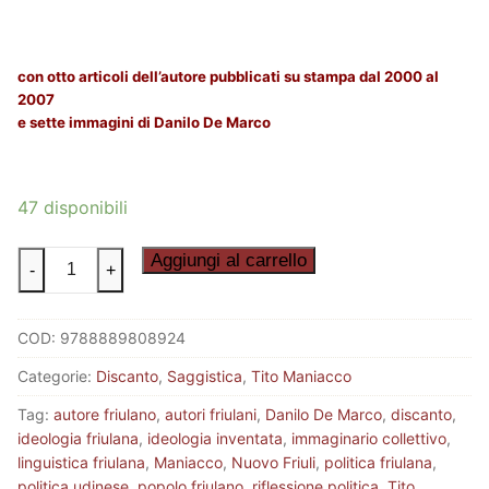
con otto articoli dell’autore pubblicati su stampa dal 2000 al
2007
e sette immagini di Danilo De Marco
47 disponibili
L'IDEOLOGIA
Aggiungi al carrello
-
+
FRIULANA
quantità
COD:
9788889808924
Categorie:
Discanto
,
Saggistica
,
Tito Maniacco
Tag:
autore friulano
,
autori friulani
,
Danilo De Marco
,
discanto
,
ideologia friulana
,
ideologia inventata
,
immaginario collettivo
,
linguistica friulana
,
Maniacco
,
Nuovo Friuli
,
politica friulana
,
politica udinese
,
popolo friulano
,
riflessione politica
,
Tito