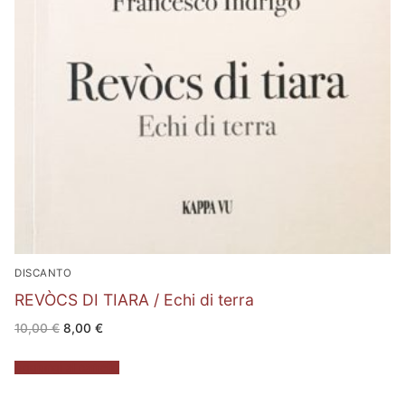
DISCANTO
REVÒCS DI TIARA / Echi di terra
Il
Il
10,00
€
8,00
€
prezzo
prezzo
originale
attuale
era:
è:
Aggiungi al carrello
10,00 €.
8,00 €.