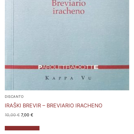
DISCANTO
IRAŠKI BREVIR – BREVIARIO IRACHENO
Il
Il
10,00
€
7,00
€
prezzo
prezzo
originale
attuale
era:
è:
Aggiungi al carrello
10,00 €.
7,00 €.