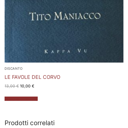
DISCANTO
LE FAVOLE DEL CORVO
Il
Il
13,00
€
10,00
€
prezzo
prezzo
originale
attuale
era:
è:
Aggiungi al carrello
13,00 €.
10,00 €.
Prodotti correlati