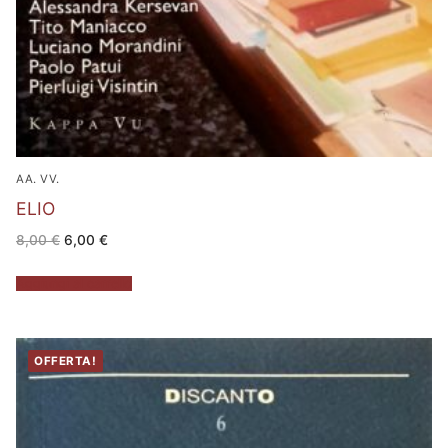
AA. VV.
ELIO
Il
Il
8,00
€
6,00
€
prezzo
prezzo
originale
attuale
era:
è:
Aggiungi al carrello
8,00 €.
6,00 €.
OFFERTA!