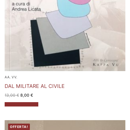
AA. VV.
DAL MILITARE AL CIVILE
Il
Il
13,00
€
8,00
€
prezzo
prezzo
originale
attuale
Aggiungi al carrello
era:
è:
13,00 €.
8,00 €.
OFFERTA!