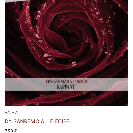
AA. VV.
DA SANREMO ALLE FOIBE
7,50
€