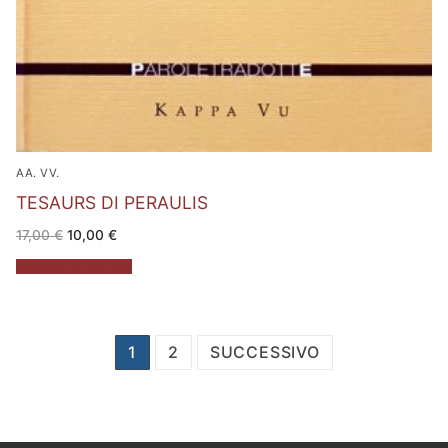
AA. VV.
TESAURS DI PERAULIS
Il
Il
17,00
€
10,00
€
prezzo
prezzo
originale
attuale
Aggiungi al carrello
era:
è:
17,00 €.
10,00 €.
Paginazione
1
2
SUCCESSIVO
degli
articoli