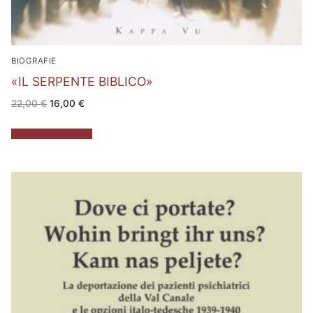
BIOGRAFIE
«IL SERPENTE BIBLICO»
Il
Il
22,00
€
16,00
€
prezzo
prezzo
originale
attuale
era:
è:
Aggiungi al carrello
22,00 €.
16,00 €.