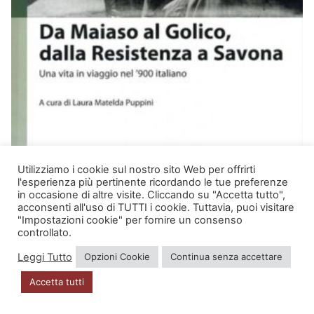
Utilizziamo i cookie sul nostro sito Web per offrirti
l'esperienza più pertinente ricordando le tue preferenze
in occasione di altre visite. Cliccando su "Accetta tutto",
acconsenti all'uso di TUTTI i cookie. Tuttavia, puoi visitare
"Impostazioni cookie" per fornire un consenso
controllato.
BIOGRAFIE
Leggi Tutto
Opzioni Cookie
Continua senza accettare
DA MAIASO AL GOLICO, DALLA RESISTENZA A
SAVONA
Accetta tutti
Il
Il
20,00
€
16,00
€
prezzo
prezzo