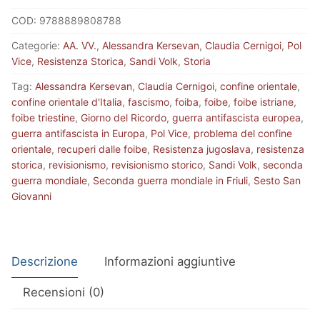
Revisionismo
COD:
9788889808788
di
Stato
Categorie:
AA. VV.
,
Alessandra Kersevan
,
Claudia Cernigoi
,
Pol
e
Vice
,
Resistenza Storica
,
Sandi Volk
,
Storia
amnesie
Tag:
Alessandra Kersevan
,
Claudia Cernigoi
,
confine orientale
,
della
confine orientale d'Italia
,
fascismo
,
foiba
,
foibe
,
foibe istriane
,
Repubblica
foibe triestine
,
Giorno del Ricordo
,
guerra antifascista europea
,
quantità
guerra antifascista in Europa
,
Pol Vice
,
problema del confine
orientale
,
recuperi dalle foibe
,
Resistenza jugoslava
,
resistenza
storica
,
revisionismo
,
revisionismo storico
,
Sandi Volk
,
seconda
guerra mondiale
,
Seconda guerra mondiale in Friuli
,
Sesto San
Giovanni
Descrizione
Informazioni aggiuntive
Recensioni (0)