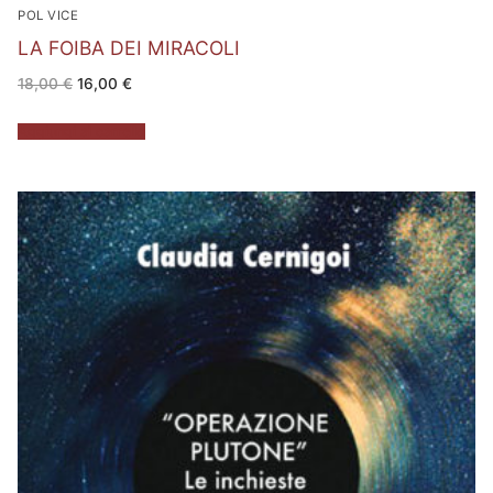
POL VICE
LA FOIBA DEI MIRACOLI
Il
Il
18,00
€
16,00
€
prezzo
prezzo
originale
attuale
era:
è:
Aggiungi al carrello
18,00 €.
16,00 €.