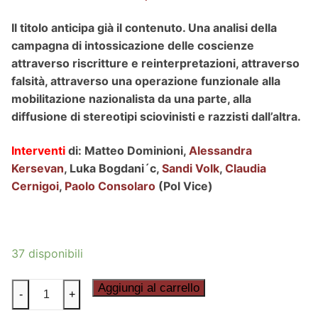
Il titolo anticipa già il contenuto. Una analisi della
campagna di intossicazione delle coscienze
attraverso riscritture e reinterpretazioni, attraverso
falsità, attraverso una operazione funzionale alla
mobilitazione nazionalista da una parte, alla
diffusione di stereotipi sciovinisti e razzisti dall’altra.
Interventi
di: Matteo Dominioni,
Alessandra
Kersevan
, Luka Bogdani´c,
Sandi Volk
,
Claudia
Cernigoi
,
Paolo Consolaro
(Pol Vice)
37 disponibili
FOIBE
Aggiungi al carrello
-
+
-