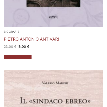
BIOGRAFIE
PIETRO ANTONIO ANTIVARI
Il
Il
23,00
€
16,00
€
prezzo
prezzo
originale
attuale
era:
è:
Aggiungi al carrello
23,00 €.
16,00 €.