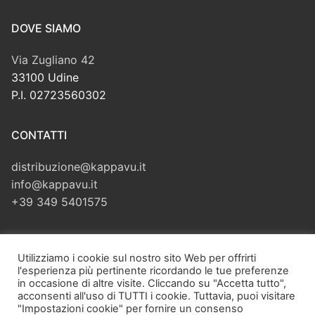
DOVE SIAMO
Via Zugliano 42
33100 Udine
P.I. 02723560302
CONTATTI
distribuzione@kappavu.it
info@kappavu.it
+39 349 5401575
CERCA
Utilizziamo i cookie sul nostro sito Web per offrirti
l'esperienza più pertinente ricordando le tue preferenze
Cerca:
in occasione di altre visite. Cliccando su "Accetta tutto",
acconsenti all'uso di TUTTI i cookie. Tuttavia, puoi visitare
"Impostazioni cookie" per fornire un consenso