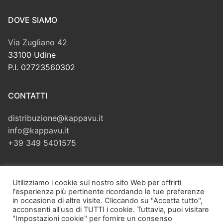
DOVE SIAMO
Via Zugliano 42
33100 Udine
P.I. 02723560302
CONTATTI
distribuzione@kappavu.it
info@kappavu.it
+39 349 5401575
CERCA
Utilizziamo i cookie sul nostro sito Web per offrirti
l'esperienza più pertinente ricordando le tue preferenze
Cerca:
in occasione di altre visite. Cliccando su "Accetta tutto",
acconsenti all'uso di TUTTI i cookie. Tuttavia, puoi visitare
"Impostazioni cookie" per fornire un consenso