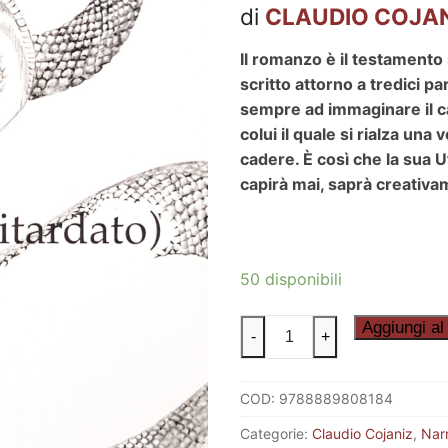
di
CLAUDIO COJA
Il romanzo è il testamento 
scritto attorno a tredici p
sempre ad immaginare il c
colui il quale si rialza una v
cadere. È così che la sua U
capirà mai, saprà creativa
50 disponibili
COBRA
Aggiungi al 
-
+
13
quantità
COD:
9788889808184
Categorie:
Claudio Cojaniz
,
Nar