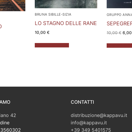
BRUNA SIBILLE-SIZIA
GRUPPO ANN
LO STAGNO DELLE RANE
SEPEGREP
O
Il
10,00
€
10,00
€
6,0
prez
zzo
origi
uale
era:
Aggiungi al carrello
Aggiungi al ca
10,0
00 €.
IAMO
CONTATTI
iano 42
distribuzione@kappavu.it
dine
info@kappavu.it
723560302
+39 349 5401575