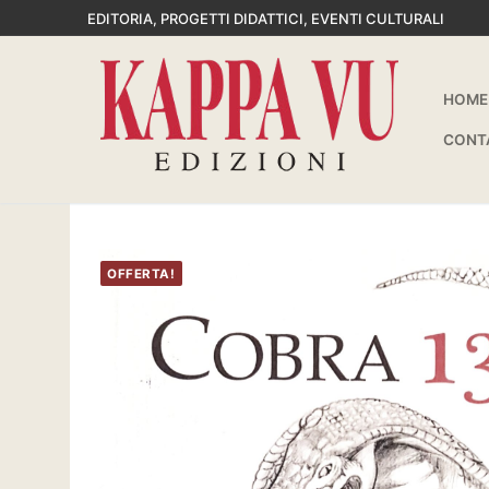
Vai
EDITORIA, PROGETTI DIDATTICI, EVENTI CULTURALI
al
contenuto
HOME
CONT
OFFERTA!