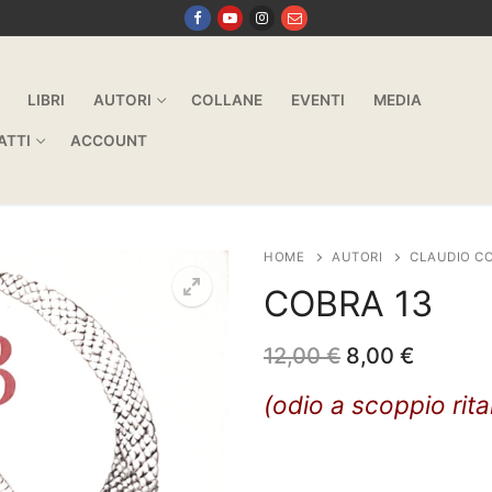
LIBRI
AUTORI
COLLANE
EVENTI
MEDIA
ATTI
ACCOUNT
HOME
AUTORI
CLAUDIO CO
COBRA 13
Il
Il
12,00
€
8,00
€
prezzo
prezzo
originale
attuale
(odio a scoppio rit
era:
è:
12,00 €.
8,00 €.