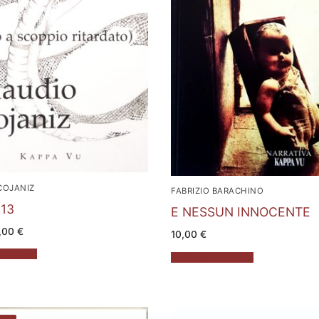
COJANIZ
FABRIZIO BARACHINO
13
E NESSUN INNOCENTE
Il
,00
€
10,00
€
rezzo
prezzo
iginale
attuale
 carrello
Aggiungi al carrello
ra:
è:
2,00 €.
8,00 €.