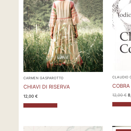
CLAUDIO 
CARMEN GASPAROTTO
COBRA 
CHIAVI DI RISERVA
Il
12,00
€
8
12,00
€
p
or
Aggiungi al
Aggiungi al carrello
e
1