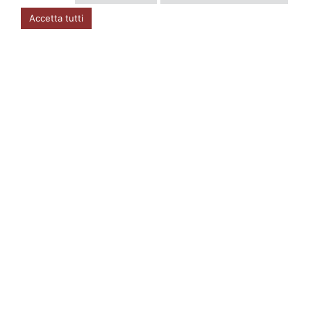
Accetta tutti
INFO
Account
Privacy Policy
DOVE SIAMO
Via Zugliano 42
33100 Udine
P.I. 02723560302
CONTATTI