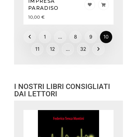
IMPRESA
PARADISO
10,00
€
1
…
8
9
10
11
12
…
32
I NOSTRI LIBRI CONSIGLIATI
DAI LETTORI