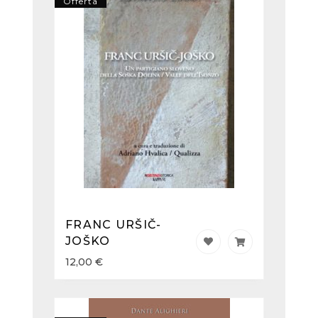
Offerta
FRANC URŠIČ-
JOŠKO
12,00
€