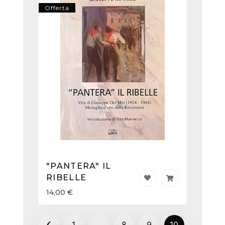
Offerta
"PANTERA" IL
RIBELLE
14,00
€
1
…
8
9
10