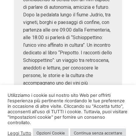
di parlare di autonomia, amicizia e futuro.
Dopo la pedalata lungo il fiume Judrio, tra
vigneti, borghi e paesaggi di confine, con
partenza alle ore 09:00 dalla Fermenteria,
alle 18.00 si parlerà di “Schioppettino:
l’unico vino affinato in cultura”. Un incontro
dedicato al libro “Prepotto. I racconti dello
Schioppettino”: un viaggio tra retroscena,
aneddoti e letture, per conoscere le
persone, le storie e la cultura che
accompagnano uno dei vini più
rappresentativi del territorio. Con Barbara
Utilizziamo i cookie sul nostro sito Web per offrirti
Pascoli e Giuliano Velliscig.
l'esperienza più pertinente ricordando le tue preferenze
in occasione di altre visite. Cliccando su "Accetta tutto",
acconsenti all'uso di TUTTI i cookie. Tuttavia, puoi visitare
Vi aspettiamo numerosi!
"Impostazioni cookie" per fornire un consenso
controllato.
Leggi Tutto
Opzioni Cookie
Continua senza accettare