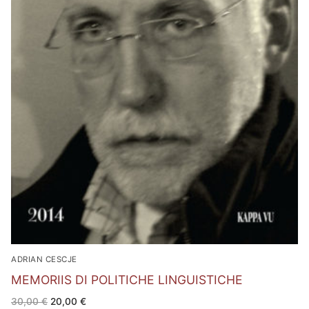
ADRIAN CESCJE
MEMORIIS DI POLITICHE LINGUISTICHE
Il
Il
30,00
€
20,00
€