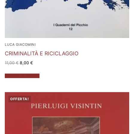
LUCA GIACOMINI
CRIMINALITÀ E RICICLAGGIO
Il
Il
11,00
€
8,00
€
prezzo
prezzo
originale
attuale
era:
è:
Aggiungi al carrello
11,00 €.
8,00 €.
OFFERTA!