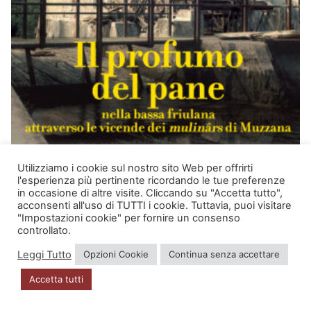
Utilizziamo i cookie sul nostro sito Web per offrirti
l'esperienza più pertinente ricordando le tue preferenze
in occasione di altre visite. Cliccando su "Accetta tutto",
acconsenti all'uso di TUTTI i cookie. Tuttavia, puoi visitare
"Impostazioni cookie" per fornire un consenso
CRISTIAN SEDRAN
controllato.
IL PROFUMO DEL PANE
Leggi Tutto
Opzioni Cookie
Continua senza accettare
Il
Il
15,00
€
12,00
€
prezzo
prezzo
Accetta tutti
originale
attuale
era:
è:
Aggiungi al carrello
15,00 €.
12,00 €.