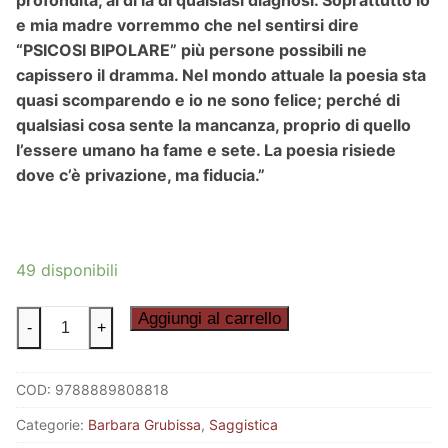
profondità, al di là di qualsiasi diagnosi. Soprattutto io
e mia madre vorremmo che nel sentirsi dire
“PSICOSI BIPOLARE” più persone possibili ne
capissero il dramma. Nel mondo attuale la poesia sta
quasi scomparendo e io ne sono felice; perché di
qualsiasi cosa sente la mancanza, proprio di quello
l’essere umano ha fame e sete. La poesia risiede
dove c’è privazione, ma fiducia.”
49 disponibili
SON
Aggiungi al carrello
-
+
STUFADIZA
quantità
COD:
9788889808818
Categorie:
Barbara Grubissa
,
Saggistica