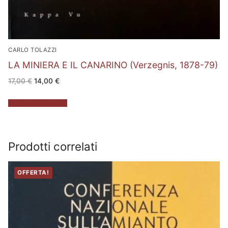
CARLO TOLAZZI
LA MINIERA E IL CANARINO (Verzegnis, 1878-79)
Il
Il
17,00
€
14,00
€
prezzo
prezzo
originale
attuale
era:
è:
Aggiungi al carrello
17,00 €.
14,00 €.
Prodotti correlati
OFFERTA!