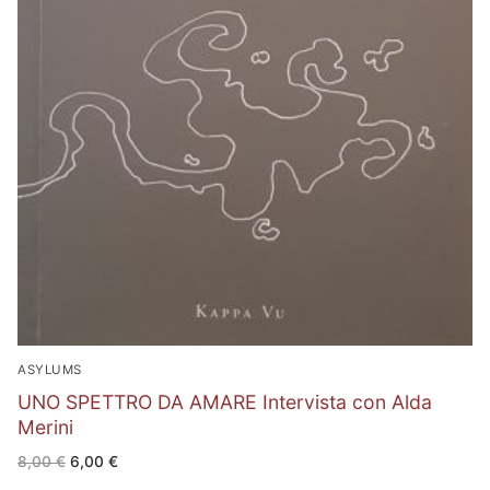
ASYLUMS
UNO SPETTRO DA AMARE Intervista con Alda
Merini
Il
Il
8,00
€
6,00
€
prezzo
prezzo
originale
attuale