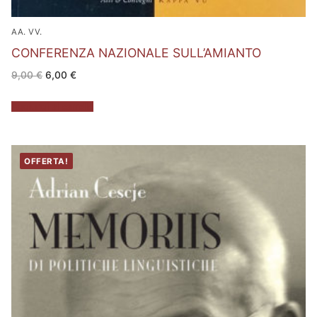
AA. VV.
CONFERENZA NAZIONALE SULL’AMIANTO
Il
Il
9,00
€
6,00
€
prezzo
prezzo
originale
attuale
era:
è:
Aggiungi al carrello
9,00 €.
6,00 €.
OFFERTA!