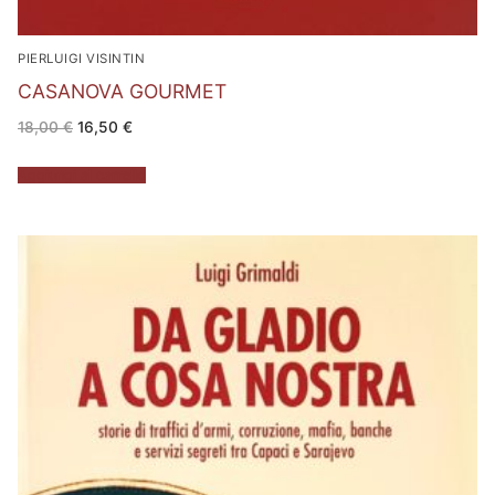
PIERLUIGI VISINTIN
CASANOVA GOURMET
Il
Il
18,00
€
16,50
€
prezzo
prezzo
originale
attuale
era:
è:
Aggiungi al carrello
18,00 €.
16,50 €.