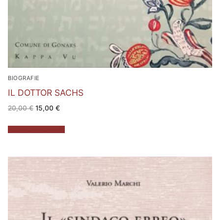
BIOGRAFIE
IL DOTTOR SACHS
Il
Il
20,00
€
15,00
€
prezzo
prezzo
originale
attuale
era:
è:
Aggiungi al carrello
20,00 €.
15,00 €.