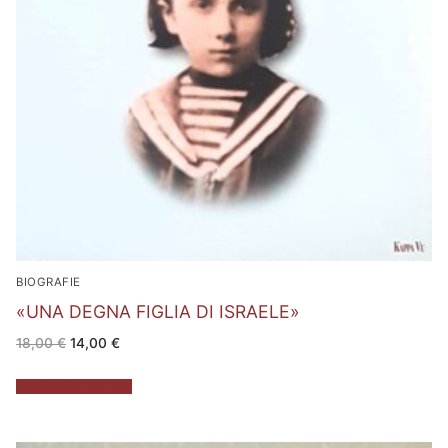
BIOGRAFIE
«UNA DEGNA FIGLIA DI ISRAELE»
Il
Il
18,00
€
14,00
€
prezzo
prezzo
originale
attuale
era:
è:
Aggiungi al carrello
18,00 €.
14,00 €.