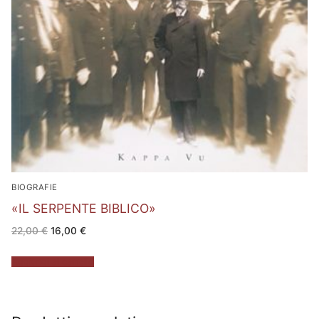
BIOGRAFIE
«IL SERPENTE BIBLICO»
Il
Il
22,00
€
16,00
€
prezzo
prezzo
originale
attuale
era:
è:
Aggiungi al carrello
22,00 €.
16,00 €.