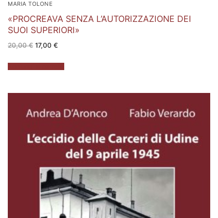
MARIA TOLONE
«PROCREAVA SENZA L’AUTORIZZAZIONE DEI
SUOI SUPERIORI»
Il
Il
20,00
€
17,00
€
prezzo
prezzo
originale
attuale
era:
è:
Aggiungi al carrello
20,00 €.
17,00 €.