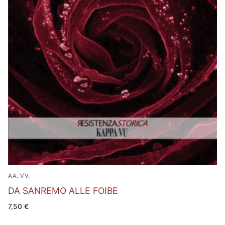
AA. VV.
DA SANREMO ALLE FOIBE
7,50
€