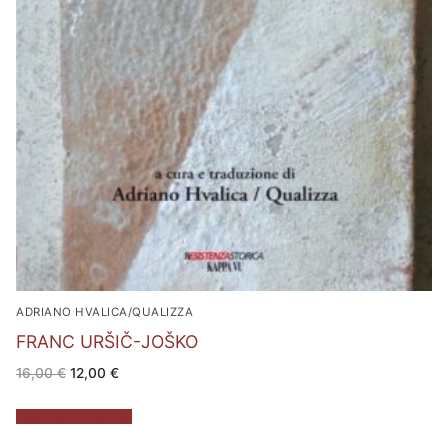
ADRIANO HVALICA/QUALIZZA
FRANC URŠIČ-JOŠKO
Il
Il
16,00
€
12,00
€
prezzo
prezzo
originale
attuale
era:
è:
Aggiungi al carrello
16,00 €.
12,00 €.