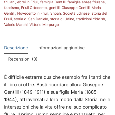
friulani
,
ebrei in Friuli
,
famiglia Gentilli
,
famiglie ebree friulane
,
fascismo
,
Friuli Ottocento
,
gentilli
,
Giuseppe Gentilli
,
Maria
Gentilli
,
Novecento in Friuli
,
Shoah
,
Società udinese
,
storia del
Friuli
,
storia di San Daniele
,
storia di Udine
,
tradizioni Yiddish
,
Valerio Marchi
,
Vittorio Morpurgo
Descrizione
Informazioni aggiuntive
Recensioni (0)
È difficile estrarre qualche esempio fra i tanti che
il libro ci offre. Basti ricordare allora Giuseppe
Gentilli (1849-1911) e sua figlia Maria (1885-
1944), attraversati a loro modo dalla Storia, nelle
intersezioni che la vita offre nel suo complicato
fluire. Il primo, uomo semplice e mansueto, per