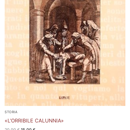
STORIA
«L’ORRIBILE CALUNNIA»
Il
Il
20,00
€
15,00
€