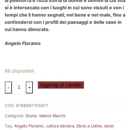
la polimorfa e ricca storia di donne e uomini la cui vita
si è intersecata con i luoghi in cui sono vissuti e con i
tempi che li hanno segnati, nel bene e nel male, fino a
confondersi con i profili dei paesaggi e delle case in
cui hanno dimorato.
Angelo Floramo
98 disponibili
NEGLI
Aggiungi al carrello
-
+
OCCHI
E
COD:
9788897705871
NEL
CUORE
Categorie:
Storia
,
Valerio Marchi
quantità
Tag:
Angelo Floramo
,
cultura ebraica
,
Ebrei a Udine
,
ebrei