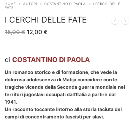
HOME
AUTORI
COSTANTINO DI PAOLA
I CERCHI DELLE
FATE
I CERCHI DELLE FATE
Il
Il
15,00
€
12,00
€
prezzo
prezzo
originale
attuale
era:
è:
15,00 €.
12,00 €.
di
COSTANTINO DI PAOLA
Un romanzo storico e di formazione, che vede la
dolorosa adolescenza di Matija coincidere con le
tragiche vicende della Seconda guerra mondiale nei
territori jugoslavi occupati dall’Italia a partire dal
1941.
Un racconto toccante intorno alla storia taciuta dei
campi di concentramento fascisti per slavi.