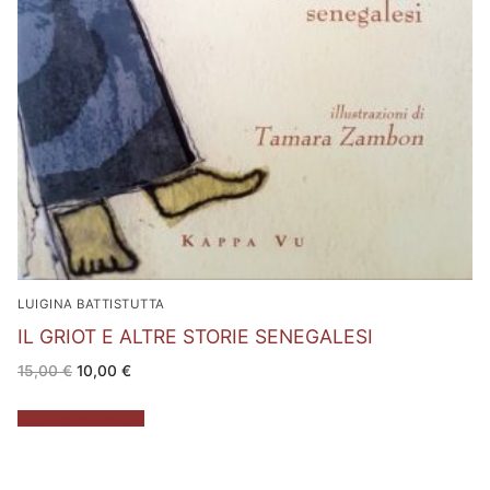
LUIGINA BATTISTUTTA
IL GRIOT E ALTRE STORIE SENEGALESI
Il
Il
15,00
€
10,00
€
prezzo
prezzo
originale
attuale
era:
è:
Aggiungi al carrello
15,00 €.
10,00 €.