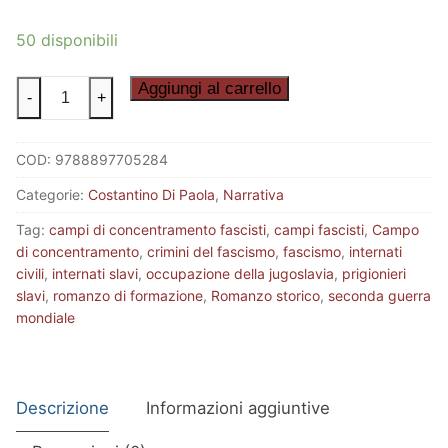
50 disponibili
I
Aggiungi al carrello
-
+
CERCHI
DELLE
COD:
9788897705284
FATE
quantità
Categorie:
Costantino Di Paola
,
Narrativa
Tag:
campi di concentramento fascisti
,
campi fascisti
,
Campo
di concentramento
,
crimini del fascismo
,
fascismo
,
internati
civili
,
internati slavi
,
occupazione della jugoslavia
,
prigionieri
slavi
,
romanzo di formazione
,
Romanzo storico
,
seconda guerra
mondiale
Descrizione
Informazioni aggiuntive