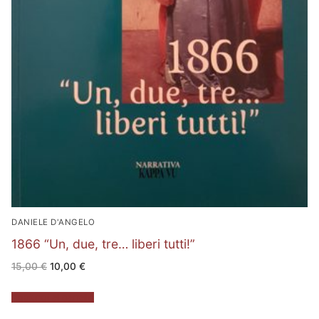
DANIELE D'ANGELO
1866 “Un, due, tre… liberi tutti!”
Il
Il
15,00
€
10,00
€
prezzo
prezzo
originale
attuale
era:
è:
Aggiungi al carrello
15,00 €.
10,00 €.