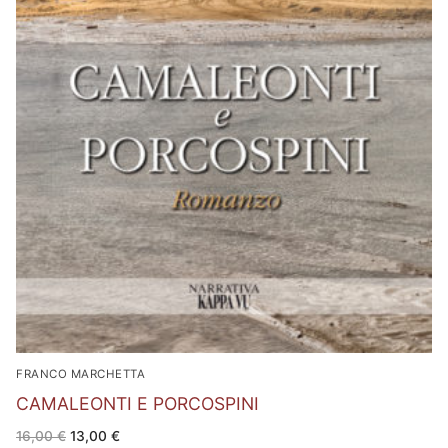
FRANCO MARCHETTA
CAMALEONTI E PORCOSPINI
Il
Il
16,00
€
13,00
€
prezzo
prezzo