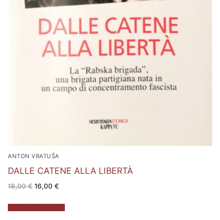
ANTON VRATUŠA
DALLE CATENE ALLA LIBERTÀ
Il
Il
18,00
€
16,00
€
prezzo
prezzo
originale
attuale
era:
è:
Aggiungi al carrello
18,00 €.
16,00 €.