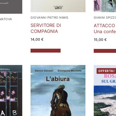
GIOVANNI PIETRO NIMIS
GIANNI SPIZZ
MATOVA
SERVITORE DI
ATTACCO 
COMPAGNIA
Una confe
ezzo
14,00
€
15,00
€
uale
00 €.
Aggiungi al carrello
Aggiungi al ca
OFFERTA!