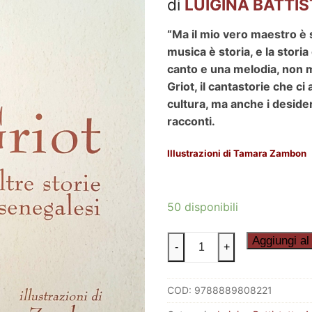
di
LUIGINA BATTI
“Ma il mio vero maestro è s
musica è storia, e la storia
canto e una melodia, non m
Griot, il cantastorie che c
cultura, ma anche i desider
racconti.
Illustrazioni di Tamara Zambon
50 disponibili
IL
Aggiungi al 
-
+
GRIOT
E
COD:
9788889808221
ALTRE
STORIE