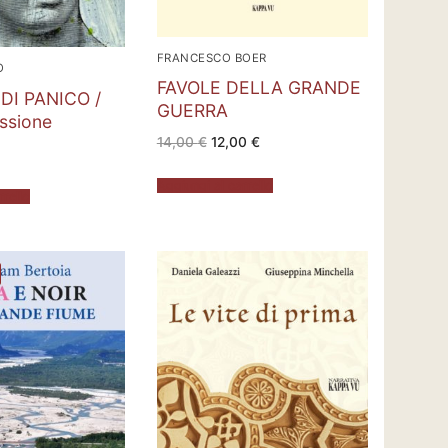
FRANCESCO BOER
O
FAVOLE DELLA GRANDE
DI PANICO /
GUERRA
ssione
Il
Il
14,00
€
12,00
€
prezzo
prezzo
originale
attuale
era:
è:
Aggiungi al carrello
14,00 €.
12,00 €.
rrello