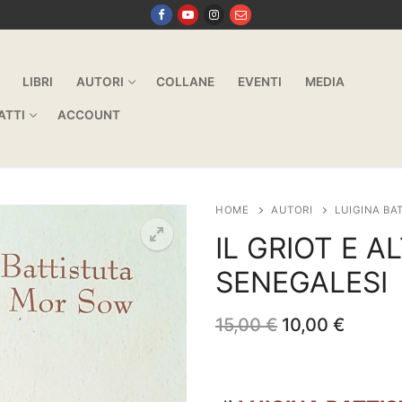
LIBRI
AUTORI
COLLANE
EVENTI
MEDIA
ATTI
ACCOUNT
HOME
AUTORI
LUIGINA BA
IL GRIOT E A
SENEGALESI
Il
Il
15,00
€
10,00
€
prezzo
prezz
originale
attuale
era:
è:
15,00 €.
10,00 