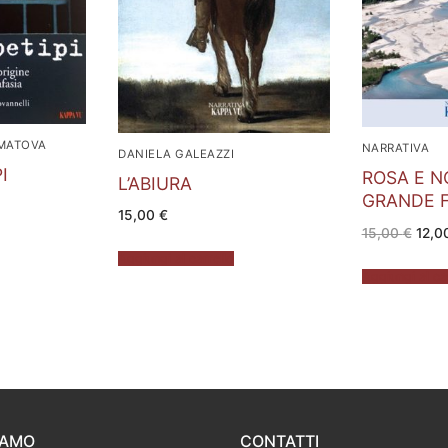
MATOVA
NARRATIVA
DANIELA GALEAZZI
I
ROSA E N
L’ABIURA
GRANDE 
15,00
€
zzo
ale
Il
15,00
€
12,0
prez
 €.
origi
Aggiungi al carrello
era:
Aggiungi al ca
15,00
IAMO
CONTATTI