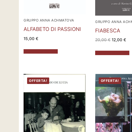
GRUPPO ANNA ACHMATOVA
GRUPPO ANNA ACH
ALFABETO DI PASSIONI
FIABESCA
15,00
€
Il
Il
20,00
€
12,00
€
prezzo
pr
originale
att
era:
è:
Aggiungi al carrello
Aggiungi al carrello
20,00 €.
12,
OFFERTA!
OFFERTA!