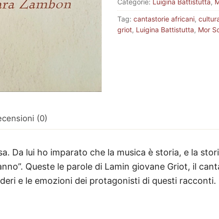
Categorie:
Luigina Battistutta
,
M
SENEGALESI
Tag:
cantastorie africani
,
cultur
quantità
griot
,
Luigina Battistutta
,
Mor S
censioni (0)
. Da lui ho imparato che la musica è storia, e la storia
no”. Queste le parole di Lamin giovane Griot, il can
deri e le emozioni dei protagonisti di questi racconti.