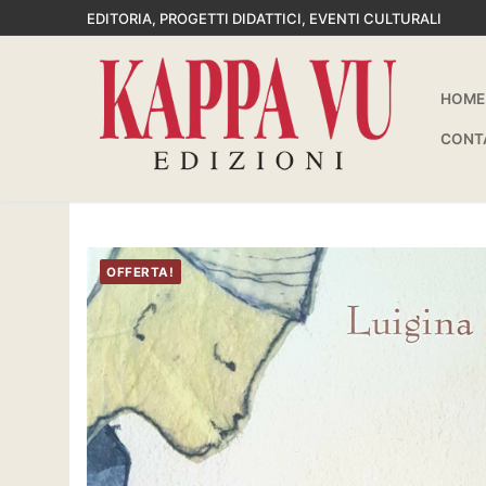
Vai
EDITORIA, PROGETTI DIDATTICI, EVENTI CULTURALI
al
contenuto
HOME
CONT
OFFERTA!