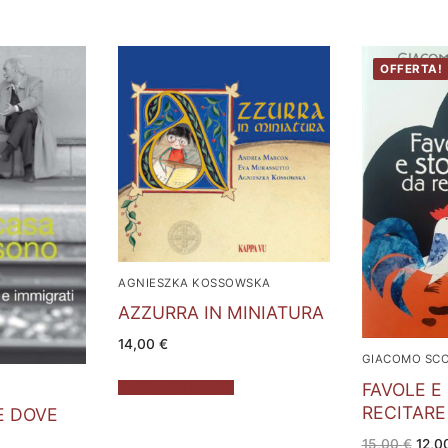
OFFERTA!
AGNIESZKA KOSSOWSKA
AZZURRA IN MINIATURA
14,00
€
GIACOMO SCO
FAVOLE E
Aggiungi al carrello
RECITARE
È DOVE
Il
15,00
€
12,0