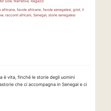
or Sow
,
Narrativa
,
Ragazzi
a africana
,
favole africane
,
favole senegalesi
,
griot
,
il
ow
,
racconti africani
,
Senegal
,
storie senegalesi
 è vita, finché le storie degli uomini
tastorie che ci accompagna in Senegal e ci