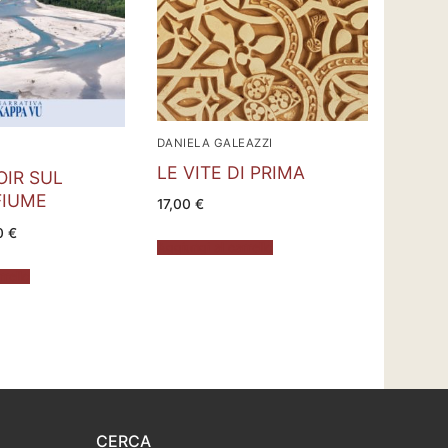
DANIELA GALEAZZI
LE VITE DI PRIMA
OIR SUL
FIUME
17,00
€
Il
0
€
zo
prezzo
Aggiungi al carrello
nale
attuale
è:
rrello
 €.
12,00 €.
CERCA