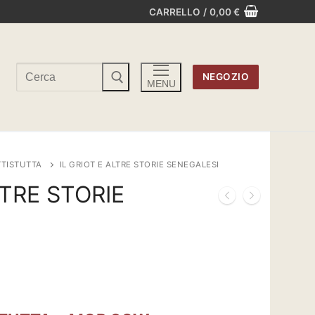
CARRELLO
/
0,00
€
Cerca:
NEGOZIO
MENU
TTISTUTTA
IL GRIOT E ALTRE STORIE SENEGALESI
LTRE STORIE
o
€.