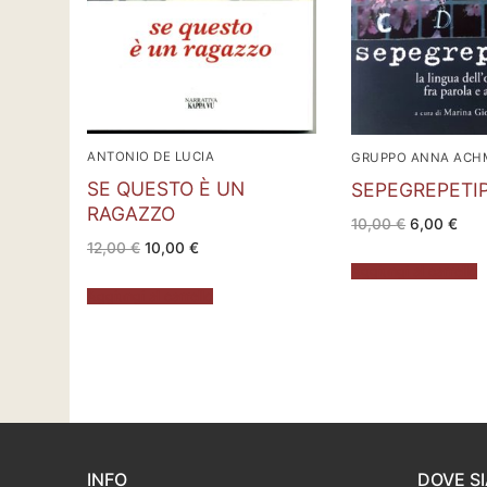
ANTONIO DE LUCIA
GRUPPO ANNA ACH
SE QUESTO È UN
SEPEGREPETIP
RAGAZZO
Il
Il
10,00
€
6,00
€
prezzo
pre
Il
Il
12,00
€
10,00
€
originale
attu
prezzo
prezzo
era:
è:
Aggiungi al carrello
originale
attuale
10,00 €.
6,00
era:
è:
Aggiungi al carrello
12,00 €.
10,00 €.
INFO
DOVE S