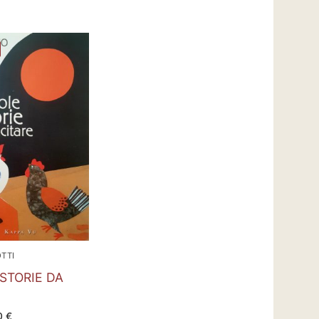
TTI
 STORIE DA
Il
0
€