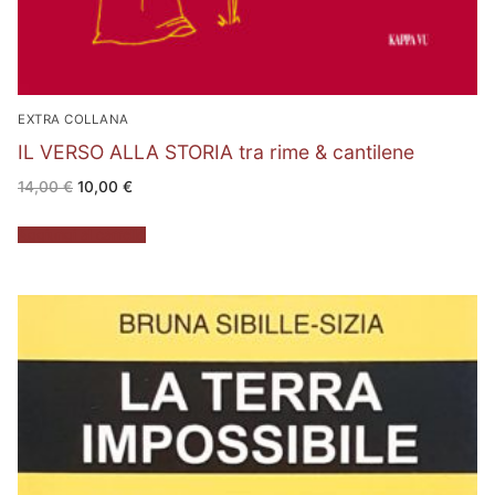
EXTRA COLLANA
IL VERSO ALLA STORIA tra rime & cantilene
Il
Il
14,00
€
10,00
€
prezzo
prezzo
originale
attuale
era:
è:
Aggiungi al carrello
14,00 €.
10,00 €.