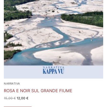
NARRATIVA
ROSA E NOIR SUL GRANDE FIUME
Il
Il
15,00
€
12,00
€
prezzo
prezzo
originale
attuale