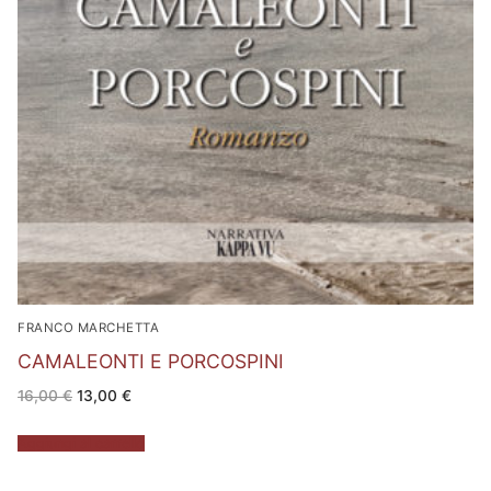
FRANCO MARCHETTA
CAMALEONTI E PORCOSPINI
Il
Il
16,00
€
13,00
€
prezzo
prezzo
originale
attuale
era:
è:
Aggiungi al carrello
16,00 €.
13,00 €.