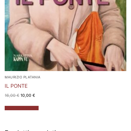
MAURIZIO PLATANIA
IL PONTE
Il
Il
16,00
€
10,00
€
prezzo
prezzo
originale
attuale
era:
è:
Aggiungi al carrello
16,00 €.
10,00 €.