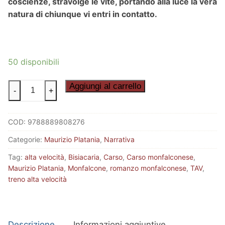
coscienze, stravolge le vite, portando alla luce la vera
natura di chiunque vi entri in contatto.
50 disponibili
AD
Aggiungi al carrello
-
+
ALTA
VELOCITÀ
COD:
9788889808276
quantità
Categorie:
Maurizio Platania
,
Narrativa
Tag:
alta velocità
,
Bisiacaria
,
Carso
,
Carso monfalconese
,
Maurizio Platania
,
Monfalcone
,
romanzo monfalconese
,
TAV
,
treno alta velocità
Descrizione
Informazioni aggiuntive