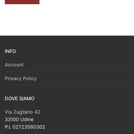
era:
è:
Aggiungi al carrello
15,00 €.
12,00 €.
INFO
Account
Privacy Policy
DOVE SIAMO
Via Zugliano 42
33100 Udine
P.I. 02723560302