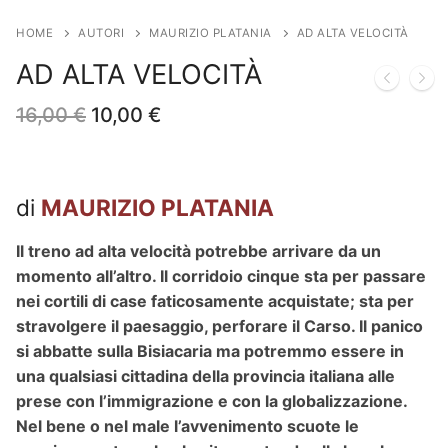
HOME
AUTORI
MAURIZIO PLATANIA
AD ALTA VELOCITÀ
AD ALTA VELOCITÀ
Il
Il
16,00
€
10,00
€
prezzo
prezzo
originale
attuale
era:
è:
16,00 €.
10,00 €.
di
MAURIZIO PLATANIA
Il treno ad alta velocità potrebbe arrivare da un
momento all’altro. Il corridoio cinque sta per passare
nei cortili di case faticosamente acquistate; sta per
stravolgere il paesaggio, perforare il Carso. Il panico
si abbatte sulla Bisiacaria ma potremmo essere in
una qualsiasi cittadina della provincia italiana alle
prese con l’immigrazione e con la globalizzazione.
Nel bene o nel male l’avvenimento scuote le