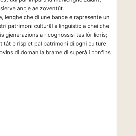
isierve ancje ae zoventût.
ne, lenghe che di une bande e rapresente un
ri patrimoni culturâl e linguistic a chei che
is gjenerazions a ricognossisi tes lôr lidrîs;
itât e rispiet pal patrimoni di ogni culture
zovins di doman la brame di superâ i confins