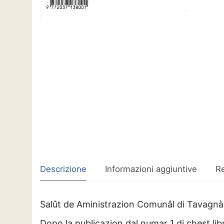
Descrizione
Informazioni aggiuntive
Re
Salût de Aministrazion Comunâl di Tavagnà
Dopo la publicazion dal numar 1 di chest libru