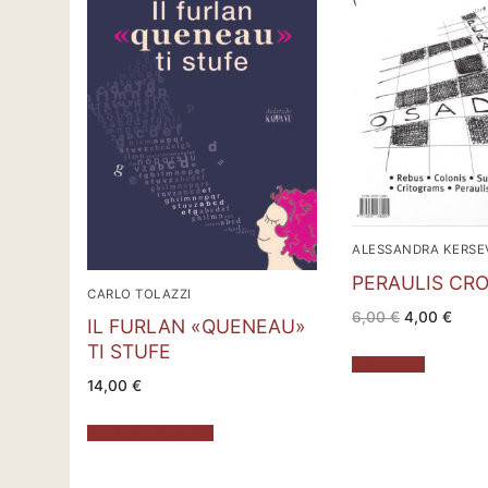
ALESSANDRA KERSE
PERAULIS CRO
CARLO TOLAZZI
Il
Il
6,00
€
4,00
€
IL FURLAN «QUENEAU»
prezzo
prez
originale
attua
TI STUFE
era:
è:
Leggi tutto
6,00 €.
4,00
14,00
€
Aggiungi al carrello