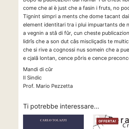
come che al è just che a fasin i fruts, no p
Tignint simpri a ments che dome tacant dai 
element identitari tra i plui impuartants de n
a vegnin a stâ di fûr, cun cheste publicazion o
lidrîs che a son dut câs miscliçadis te multic
che si rive a cognossi nus somein che a pue
e cjalâ lontan, cence pôris e cence preconcets
Mandi di cûr
Il Sindic
Prof. Mario Pezzetta
Ti potrebbe interessare…
OFFERTA!