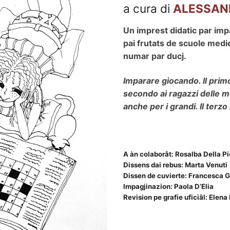
a cura di
ALESSAN
Un imprest didatic par impar
pai frutats de scuole medie,
numar par ducj.
Imparare giocando. Il prim
secondo ai ragazzi delle m
anche per i grandi. Il terzo
A àn colaborât:
Rosalba Della Pi
Dissens dai rebus: Marta Venuti
Dissen de cuvierte: Francesca 
Impagjinazion: Paola D’Elia
Revision pe grafie uficiâl: Elena