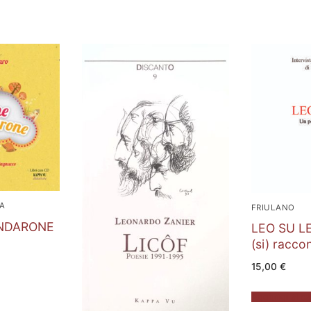
CA
FRIULANO
INDARONE
LEO SU L
(si) racco
15,00
€
Aggiungi al ca