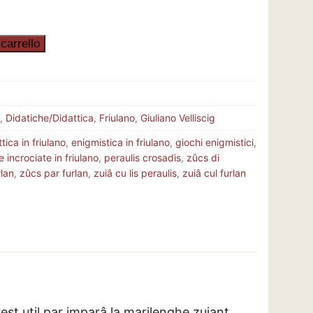
carrello
,
Didatiche/Didattica
,
Friulano
,
Giuliano Velliscig
tica in friulano
,
enigmistica in friulano
,
giochi enigmistici
,
e incrociate in friulano
,
peraulis crosadis
,
zûcs di
rlan
,
zûcs par furlan
,
zuiâ cu lis peraulis
,
zuiâ cul furlan
rest util par imparâ la marilenghe zuiant,