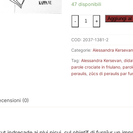
47 disponibili
PERAULIS
Aggiungi al 
-
+
CROSADIS
2
COD:
2037-1381-2
quantità
Categorie:
Alessandra Kersevan
Tag:
Alessandra Kersevan
,
didat
parole crociate in friulano
,
parol
peraulis
,
zûcs di peraulis par fu
censioni (0)
t indreçade ai plui piçui, cul obietîf di furnîur un imp