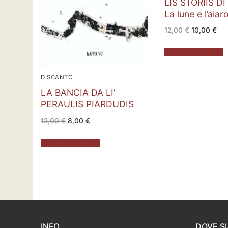
LIS STORIIS DI
La lune e l’aiar
Il
Il
12,00
€
10,00
€
prezzo
pre
originale
att
era:
è:
Aggiungi al carrello
12,00 €.
10,
DISCANTO
LA BANCIA DA LI’
PERAULIS PIARDUDIS
Il
Il
12,00
€
8,00
€
prezzo
prezzo
originale
attuale
era:
è:
Aggiungi al carrello
12,00 €.
8,00 €.
INFO
DOVE S