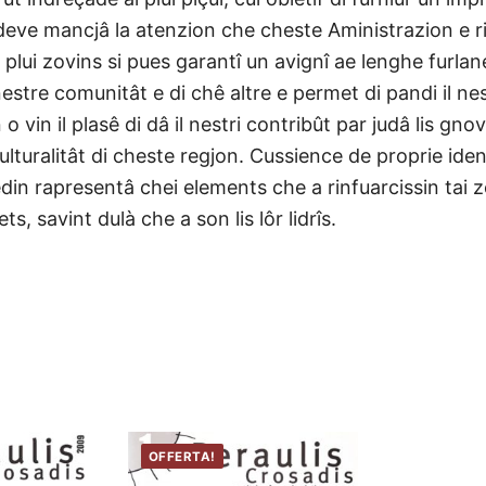
odeve mancjâ la atenzion che cheste Aministrazion e r
plui zovins si pues garantî un avignî ae lenghe furla
estre comunitât e di chê altre e permet di pandi il nest
 vin il plasê di dâ il nestri contribût par judâ lis gnov
ulturalitât di cheste regjon. Cussience de proprie ident
din rapresentâ chei elements che a rinfuarcissin tai 
, savint dulà che a son lis lôr lidrîs.
OFFERTA!