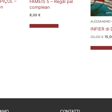
 PIÇUL –
FAMEIS 5 – Regâl pal
on
complean
8,00
€
zzo
uale
ALESSANDRO
Aggiungi al carrello
00 €.
INFIER di 
Il
20,00
€
15,
prez
origi
era:
Aggiungi al ca
20,0
IAMO
CONTATTI