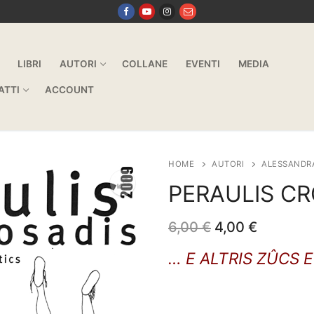
LIBRI
AUTORI
COLLANE
EVENTI
MEDIA
ATTI
ACCOUNT
HOME
AUTORI
ALESSANDR
PERAULIS CR
Il
Il
6,00
€
4,00
€
prezzo
prezzo
originale
attuale
… E ALTRIS ZÛCS 
era:
è:
6,00 €.
4,00 €.