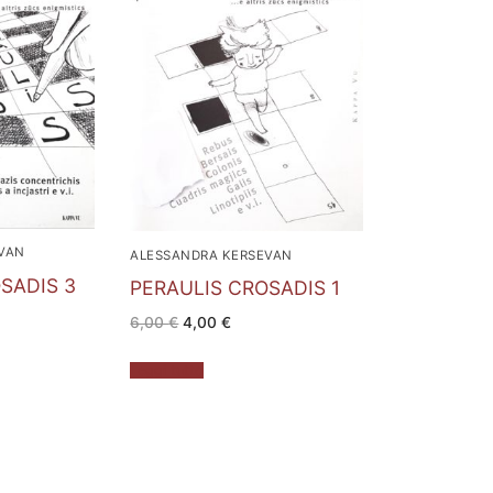
VAN
ALESSANDRA KERSEVAN
SADIS 3
PERAULIS CROSADIS 1
Il
Il
6,00
€
4,00
€
zo
prezzo
prezzo
le
originale
attuale
era:
è:
Leggi tutto
 €.
6,00 €.
4,00 €.