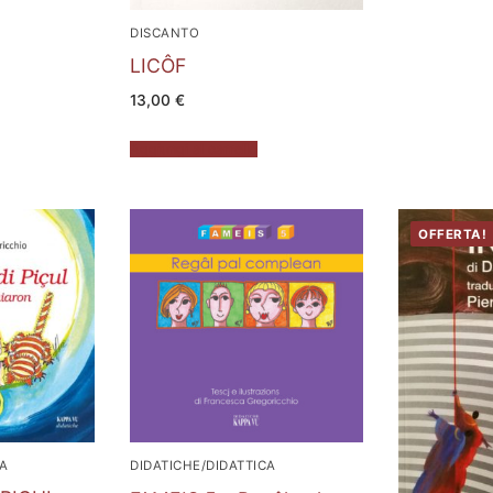
DISCANTO
LICÔF
13,00
€
Aggiungi al carrello
OFFERTA!
CA
DIDATICHE/DIDATTICA