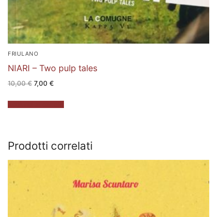
FRIULANO
NIARI – Two pulp tales
Il
Il
10,00
€
7,00
€
prezzo
prezzo
originale
attuale
era:
è:
Aggiungi al carrello
10,00 €.
7,00 €.
Prodotti correlati