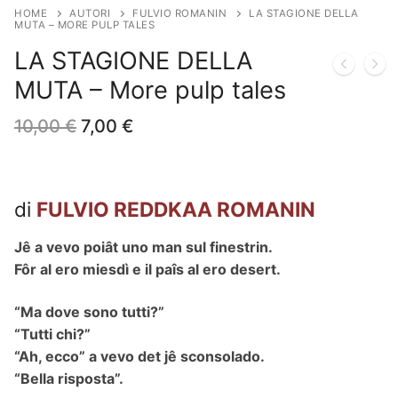
HOME
AUTORI
FULVIO ROMANIN
LA STAGIONE DELLA
MUTA – MORE PULP TALES
LA STAGIONE DELLA
MUTA – More pulp tales
Il
Il
10,00
€
7,00
€
prezzo
prezzo
originale
attuale
era:
è:
10,00 €.
7,00 €.
di
FULVIO REDDKAA ROMANIN
Jê a vevo poiât uno man sul finestrin.
Fôr al ero miesdì e il paîs al ero desert.
“Ma dove sono tutti?”
“Tutti chi?”
“Ah, ecco” a vevo det jê sconsolado.
“Bella risposta”.