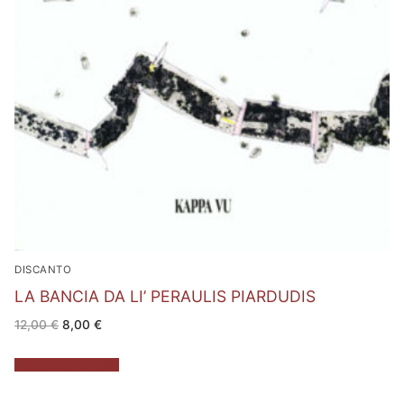
DISCANTO
LA BANCIA DA LI’ PERAULIS PIARDUDIS
Il
Il
12,00
€
8,00
€
prezzo
prezzo
originale
attuale
era:
è:
Aggiungi al carrello
12,00 €.
8,00 €.