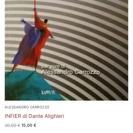
ALESSANDRO CARROZZO
INFIER di Dante Alighieri
Il
Il
20,00
€
15,00
€
prezzo
prezzo
originale
attuale