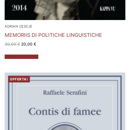
ADRIAN CESCJE
MEMORIIS DI POLITICHE LINGUISTICHE
Il
Il
30,00
€
20,00
€
prezzo
prezzo
originale
attuale
era:
è:
Aggiungi al carrello
30,00 €.
20,00 €.
OFFERTA!