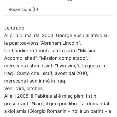
Recensioni (0)
Jentrade
Ai prin di mai dal 2003, George Bush al atero su
la puartoavions “Abraham Lincoln”.
Un bandieron trionfâl cu la scrito “Mission
Accomplished”, “Mission completado”. I
merecans i stan disint: “I vin vinçût la guero in
Iraq”. Cumò che i scrîf, avost dal 2010, i
merecans i son inmò in Iraq.
Veni, vidi, bitches.
Al è il 2008: il Pabitele al è mieç plen: i stin
presentant “Niari”, il gno prin libri. I ai domandât
a doi amîs (Giorgio Romanin – nol è un parint – e