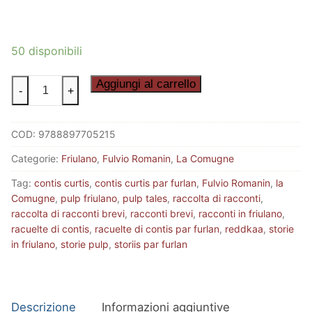
50 disponibili
LA
Aggiungi al carrello
-
+
STAGIONE
DELLA
COD:
9788897705215
MUTA
-
Categorie:
Friulano
,
Fulvio Romanin
,
La Comugne
More
Tag:
contis curtis
,
contis curtis par furlan
,
Fulvio Romanin
,
la
pulp
Comugne
,
pulp friulano
,
pulp tales
,
raccolta di racconti
,
tales
raccolta di racconti brevi
,
racconti brevi
,
racconti in friulano
,
quantità
racuelte di contis
,
racuelte di contis par furlan
,
reddkaa
,
storie
in friulano
,
storie pulp
,
storiis par furlan
Descrizione
Informazioni aggiuntive