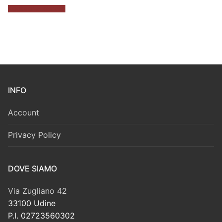
era:
è:
Aggiungi al carrello
20,00 €.
15,00 €.
INFO
Account
Privacy Policy
DOVE SIAMO
Via Zugliano 42
33100 Udine
P.I. 02723560302