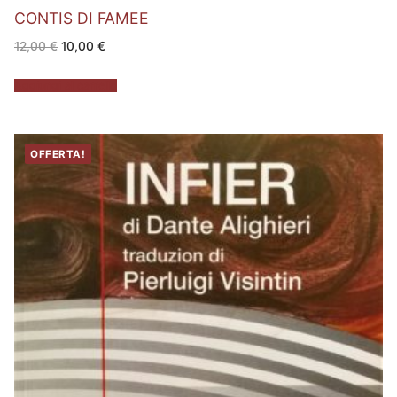
CONTIS DI FAMEE
Il
Il
12,00
€
10,00
€
prezzo
prezzo
originale
attuale
era:
è:
Aggiungi al carrello
12,00 €.
10,00 €.
OFFERTA!