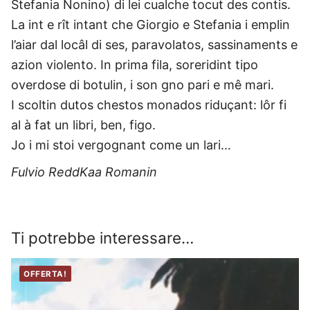
Stefania Nonino) di lei cualche tocut des contis.
La int e rît intant che Giorgio e Stefania i emplin
l’aiar dal locâl di ses, paravolatos, sassinaments e
azion violento. In prima fila, soreridint tipo
overdose di botulin, i son gno pari e mê mari.
I scoltin dutos chestos monados riduçant: lôr fi
al à fat un libri, ben, figo.
Jo i mi stoi vergognant come un lari…
Fulvio ReddKaa Romanin
Ti potrebbe interessare…
OFFERTA!