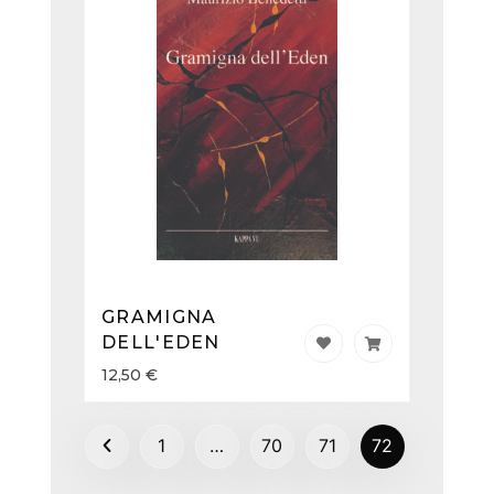
GRAMIGNA
DELL'EDEN
12,50
€
1
…
70
71
72