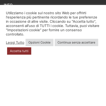
INFO
Utilizziamo i cookie sul nostro sito Web per offrirti
Account
l'esperienza più pertinente ricordando le tue preferenze
in occasione di altre visite. Cliccando su "Accetta tutto",
acconsenti all'uso di TUTTI i cookie. Tuttavia, puoi visitare
Privacy Policy
"Impostazioni cookie" per fornire un consenso
controllato.
DOVE SIAMO
Leggi Tutto
Opzioni Cookie
Continua senza accettare
Accetta tutti
Via Zugliano 42
33100 Udine
P.I. 02723560302
CONTATTI
distribuzione@kappavu.it
info@kappavu.it
+39 349 5401575