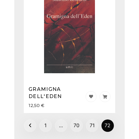
GRAMIGNA
DELL'EDEN
12,50
€
1
…
70
71
72