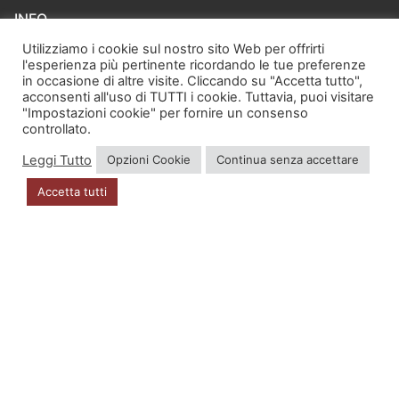
INFO
Utilizziamo i cookie sul nostro sito Web per offrirti
Account
l'esperienza più pertinente ricordando le tue preferenze
in occasione di altre visite. Cliccando su "Accetta tutto",
acconsenti all'uso di TUTTI i cookie. Tuttavia, puoi visitare
Privacy Policy
"Impostazioni cookie" per fornire un consenso
controllato.
DOVE SIAMO
Leggi Tutto
Opzioni Cookie
Continua senza accettare
Accetta tutti
Via Zugliano 42
33100 Udine
P.I. 02723560302
CONTATTI
distribuzione@kappavu.it
info@kappavu.it
+39 349 5401575