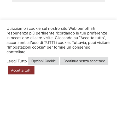
Utilizziamo i cookie sul nostro sito Web per offrirti
l'esperienza più pertinente ricordando le tue preferenze
in occasione di altre visite. Cliccando su "Accetta tutto",
INFO
acconsenti all'uso di TUTTI i cookie. Tuttavia, puoi visitare
"Impostazioni cookie" per fornire un consenso
Account
controllato.
Leggi Tutto
Opzioni Cookie
Continua senza accettare
Privacy Policy
Accetta tutti
DOVE SIAMO
Via Zugliano 42
33100 Udine
P.I. 02723560302