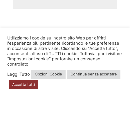
Utilizziamo i cookie sul nostro sito Web per offrirti
l'esperienza più pertinente ricordando le tue preferenze
in occasione di altre visite. Cliccando su "Accetta tutto",
INFO
acconsenti all'uso di TUTTI i cookie. Tuttavia, puoi visitare
"Impostazioni cookie" per fornire un consenso
Account
controllato.
Leggi Tutto
Opzioni Cookie
Continua senza accettare
Privacy Policy
Accetta tutti
DOVE SIAMO
Via Zugliano 42
33100 Udine
P.I. 02723560302