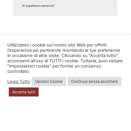
Vi aspettiamo numerosi!
Utilizziamo i cookie sul nostro sito Web per offrirti
l'esperienza più pertinente ricordando le tue preferenze
in occasione di altre visite. Cliccando su "Accetta tutto",
INFO
acconsenti all'uso di TUTTI i cookie. Tuttavia, puoi visitare
"Impostazioni cookie" per fornire un consenso
Account
controllato.
Leggi Tutto
Opzioni Cookie
Continua senza accettare
Privacy Policy
Accetta tutti
DOVE SIAMO
Via Zugliano 42
33100 Udine