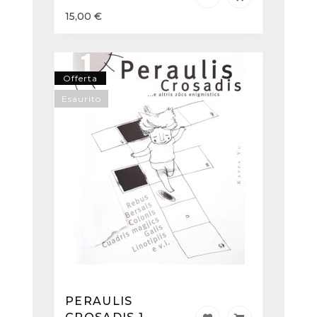
15,00
€
Offerta
Esaurito
PERAULIS