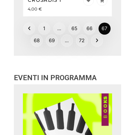
CROSADIS 1
4,00
€
1
…
65
66
67
68
69
…
72
EVENTI IN PROGRAMMA