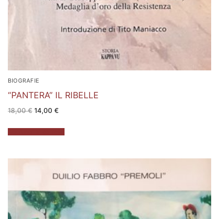
BIOGRAFIE
“PANTERA” IL RIBELLE
Il
Il
18,00
€
14,00
€
prezzo
prezzo
originale
attuale
era:
è:
Aggiungi al carrello
18,00 €.
14,00 €.