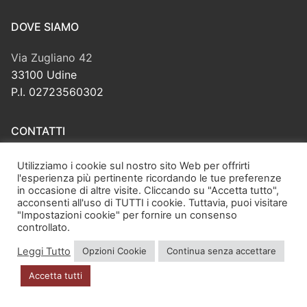
DOVE SIAMO
Via Zugliano 42
33100 Udine
P.I. 02723560302
CONTATTI
distribuzione@kappavu.it
Utilizziamo i cookie sul nostro sito Web per offrirti
l'esperienza più pertinente ricordando le tue preferenze
info@kappavu.it
in occasione di altre visite. Cliccando su "Accetta tutto",
+39 349 5401575
acconsenti all'uso di TUTTI i cookie. Tuttavia, puoi visitare
"Impostazioni cookie" per fornire un consenso
controllato.
CERCA
Leggi Tutto
Opzioni Cookie
Continua senza accettare
Cerca:
Accetta tutti