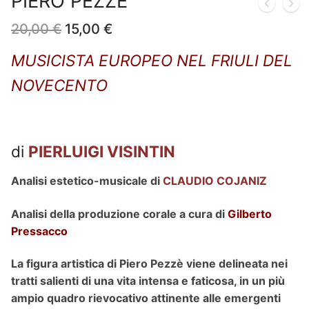
PIERO PEZZÈ
Il
Il
20,00
€
15,00
€
prezzo
prezzo
originale
attuale
MUSICISTA EUROPEO NEL FRIULI DEL
era:
è:
20,00 €.
15,00 €.
NOVECENTO
di
PIERLUIGI VISINTIN
Analisi estetico-musicale di
CLAUDIO COJANIZ
Analisi della produzione corale a cura di
Gilberto
Pressacco
La figura artistica di Piero Pezzè viene delineata nei
tratti salienti di una vita intensa e faticosa, in un più
ampio quadro rievocativo attinente alle emergenti