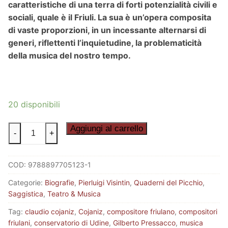
caratteristiche di una terra di forti potenzialità civili e
sociali, quale è il Friuli. La sua è un’opera composita
di vaste proporzioni, in un incessante alternarsi di
generi, riflettenti l’inquietudine, la problematicità
della musica del nostro tempo.
20 disponibili
PIERO
Aggiungi al carrello
-
+
PEZZÈ
quantità
COD:
9788897705123-1
Categorie:
Biografie
,
Pierluigi Visintin
,
Quaderni del Picchio
,
Saggistica
,
Teatro & Musica
Tag:
claudio cojaniz
,
Cojaniz
,
compositore friulano
,
compositori
friulani
,
conservatorio di Udine
,
Gilberto Pressacco
,
musica