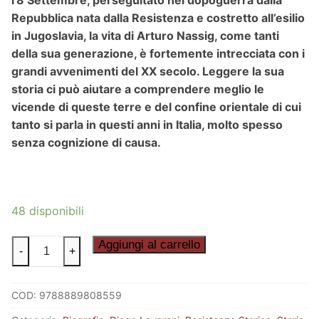
l’8 Settembre, perseguitato nel dopoguerra dalla
Repubblica nata dalla Resistenza e costretto all’esilio
in Jugoslavia, la vita di Arturo Nassig, come tanti
della sua generazione, è fortemente intrecciata con i
grandi avvenimenti del XX secolo. Leggere la sua
storia ci può aiutare a comprendere meglio le
vicende di queste terre e del confine orientale di cui
tanto si parla in questi anni in Italia, molto spesso
senza cognizione di causa.
48 disponibili
NOME
Aggiungi al carrello
-
+
DI
BATTAGLIA
COD:
9788889808559
"CARNERA"
quantità