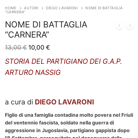
HOME
AUTORI
DIEGO LAVARONI
NOME DI BATTAGLIA
“CARNERA”
NOME DI BATTAGLIA
“CARNERA”
Il
Il
13,00
€
10,00
€
prezzo
prezzo
originale
attuale
STORIA DEL PARTIGIANO DEI G.A.P.
era:
è:
13,00 €.
10,00 €.
ARTURO NASSIG
a cura di
DIEGO LAVARONI
Figlio di una famiglia contadina molto povera nel Friuli
del ventennio fascista, soldato nella guerra di
aggressione in Jugoslavia, partigiano gappista dopo