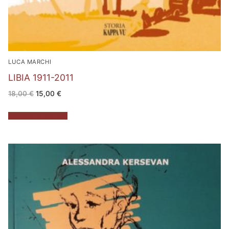
LUCA MARCHI
LIBIA 1911-2011
Il
Il
18,00
€
15,00
€
prezzo
prezzo
originale
attuale
era:
è:
Aggiungi al carrello
18,00 €.
15,00 €.