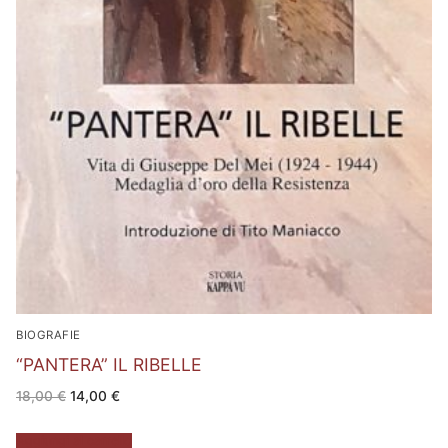
BIOGRAFIE
“PANTERA” IL RIBELLE
Il
Il
18,00
€
14,00
€
prezzo
prezzo
originale
attuale
era:
è:
Aggiungi al carrello
18,00 €.
14,00 €.