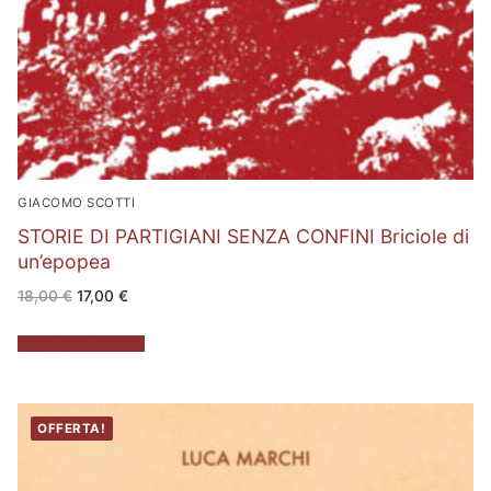
GIACOMO SCOTTI
STORIE DI PARTIGIANI SENZA CONFINI Briciole di
un’epopea
Il
Il
18,00
€
17,00
€
prezzo
prezzo
originale
attuale
era:
è:
Aggiungi al carrello
18,00 €.
17,00 €.
OFFERTA!