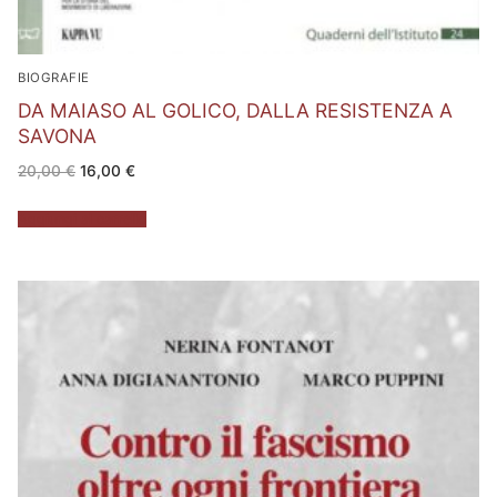
BIOGRAFIE
DA MAIASO AL GOLICO, DALLA RESISTENZA A
SAVONA
Il
Il
20,00
€
16,00
€
prezzo
prezzo
originale
attuale
era:
è:
Aggiungi al carrello
20,00 €.
16,00 €.