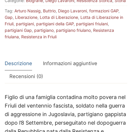
Categorie:
Biografie
,
Diego Lavaroni
,
Resistenza Storica
,
Storia
Tag:
Arturo Nassig
,
Buttrio
,
Diego Lavaroni
,
formazioni GAP
,
Gap
,
Liberazione
,
Lotta di Liberazione
,
Lotta di Liberazione in
Friuli
,
partigiani
,
partigiani della GAP
,
partigiani friulani
,
partigiani Gap
,
partigiano
,
partigiano friulano
,
Resistenza
friulana
,
Resistenza in Friuli
Descrizione
Informazioni aggiuntive
Recensioni (0)
Figlio di una famiglia contadina molto povera nel
Friuli del ventennio fascista, soldato nella guerra
di aggressione in Jugoslavia, partigiano gappista
dopo l’8 Settembre, perseguitato nel dopoguerra
dalla Repubblica nata dalla Resistenza e