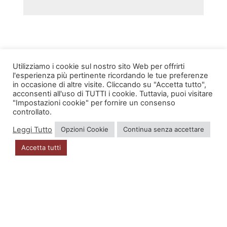
Utilizziamo i cookie sul nostro sito Web per offrirti
l'esperienza più pertinente ricordando le tue preferenze
in occasione di altre visite. Cliccando su "Accetta tutto",
INFO
acconsenti all'uso di TUTTI i cookie. Tuttavia, puoi visitare
"Impostazioni cookie" per fornire un consenso
Account
controllato.
Leggi Tutto
Opzioni Cookie
Continua senza accettare
Privacy Policy
Accetta tutti
DOVE SIAMO
Via Zugliano 42
33100 Udine
P.I. 02723560302