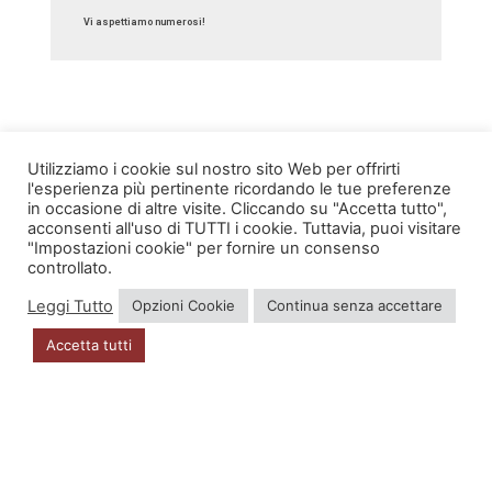
Vi aspettiamo numerosi!
Utilizziamo i cookie sul nostro sito Web per offrirti
l'esperienza più pertinente ricordando le tue preferenze
in occasione di altre visite. Cliccando su "Accetta tutto",
INFO
acconsenti all'uso di TUTTI i cookie. Tuttavia, puoi visitare
"Impostazioni cookie" per fornire un consenso
Account
controllato.
Leggi Tutto
Opzioni Cookie
Continua senza accettare
Privacy Policy
Accetta tutti
DOVE SIAMO
Via Zugliano 42
33100 Udine