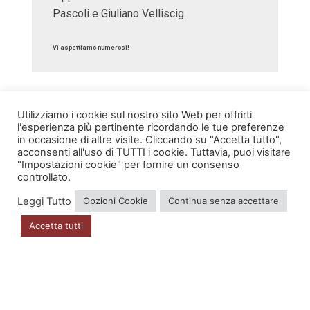
Pascoli e Giuliano Velliscig.
Vi aspettiamo numerosi!
Utilizziamo i cookie sul nostro sito Web per offrirti
l'esperienza più pertinente ricordando le tue preferenze
in occasione di altre visite. Cliccando su "Accetta tutto",
acconsenti all'uso di TUTTI i cookie. Tuttavia, puoi visitare
"Impostazioni cookie" per fornire un consenso
INFO
controllato.
Leggi Tutto
Opzioni Cookie
Continua senza accettare
Account
Accetta tutti
Privacy Policy
DOVE SIAMO