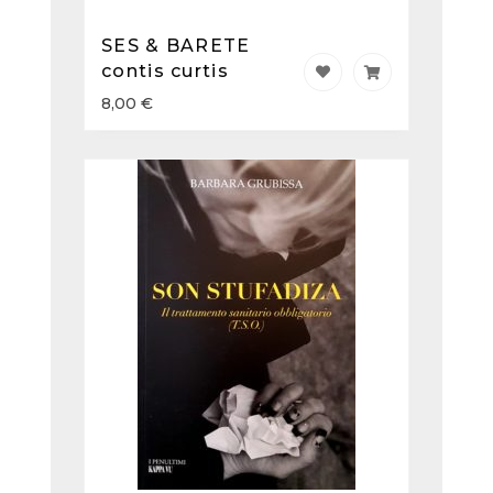
SES & BARETE
contis curtis
8,00
€