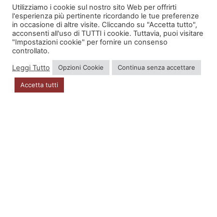
Utilizziamo i cookie sul nostro sito Web per offrirti
l'esperienza più pertinente ricordando le tue preferenze
in occasione di altre visite. Cliccando su "Accetta tutto",
acconsenti all'uso di TUTTI i cookie. Tuttavia, puoi visitare
INFO
"Impostazioni cookie" per fornire un consenso
controllato.
Account
Leggi Tutto
Opzioni Cookie
Continua senza accettare
Privacy Policy
Accetta tutti
DOVE SIAMO
Via Zugliano 42
33100 Udine
P.I. 02723560302
CONTATTI
distribuzione@kappavu.it