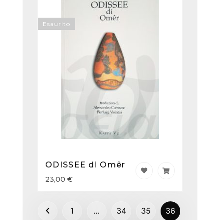
Esaurito
ODISSEE di Omêr
23,00
€
1
…
34
35
36