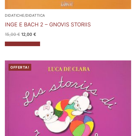
DIDATICHE/DIDATTICA
INGE E BACH 2 – GNOVIS STORIIS
Il
Il
15,00
€
12,00
€
prezzo
prezzo
originale
attuale
Aggiungi al carrello
era:
è:
15,00 €.
12,00 €.
OFFERTA!