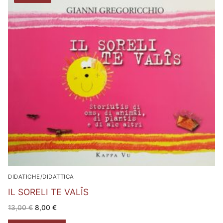
DIDATICHE/DIDATTICA
IL SORELI TE VALÎS
Il
Il
13,00
€
8,00
€
prezzo
prezzo
originale
attuale