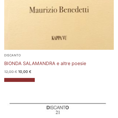
DISCANTO
BIONDA SALAMANDRA e altre poesie
Il
Il
12,00
€
10,00
€
prezzo
prezzo
originale
attuale
Aggiungi al carrello
era:
è:
12,00 €.
10,00 €.