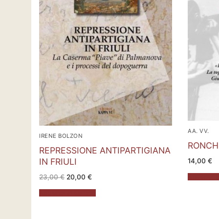
AA. VV.
IRENE BOLZON
RONCHI
REPRESSIONE ANTIPARTIGIANA
IN FRIULI
14,00
€
Il
Il
Aggiungi al
23,00
€
20,00
€
prezzo
prezzo
originale
attuale
Aggiungi al carrello
era:
è:
23,00 €.
20,00 €.