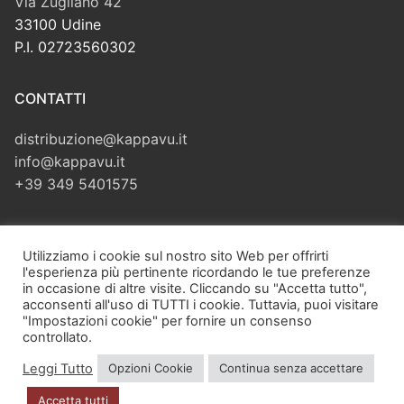
Via Zugliano 42
33100 Udine
P.I. 02723560302
CONTATTI
distribuzione@kappavu.it
info@kappavu.it
+39 349 5401575
CERCA
Utilizziamo i cookie sul nostro sito Web per offrirti
l'esperienza più pertinente ricordando le tue preferenze
Cerca:
in occasione di altre visite. Cliccando su "Accetta tutto",
acconsenti all'uso di TUTTI i cookie. Tuttavia, puoi visitare
"Impostazioni cookie" per fornire un consenso
controllato.
Leggi Tutto
Opzioni Cookie
Continua senza accettare
Copyright © 2026 Kappa Vu di Velliscig Giuliano – Via Zugliano,
42 – 33100 Udine (UD) – P.I. 02723560302 – PEC:
Accetta tutti