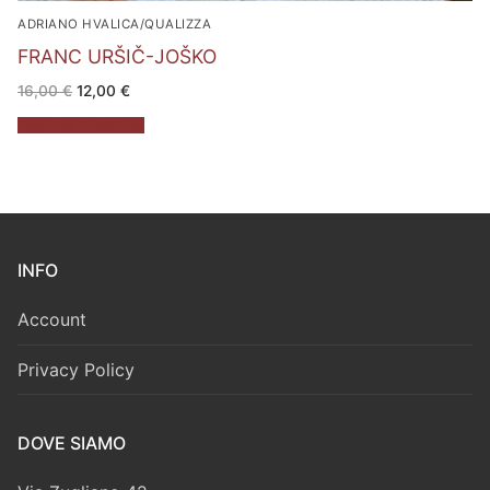
ADRIANO HVALICA/QUALIZZA
FRANC URŠIČ-JOŠKO
Il
Il
16,00
€
12,00
€
prezzo
prezzo
originale
attuale
Aggiungi al carrello
era:
è:
16,00 €.
12,00 €.
INFO
Account
Privacy Policy
DOVE SIAMO