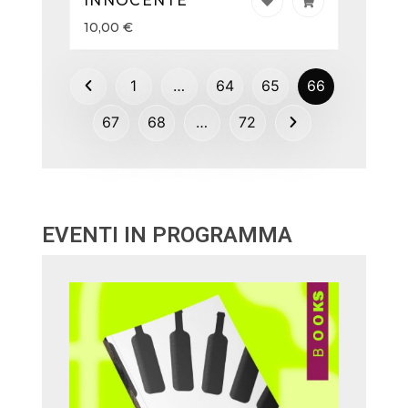
INNOCENTE
10,00
€
1
…
64
65
66
67
68
…
72
EVENTI IN PROGRAMMA