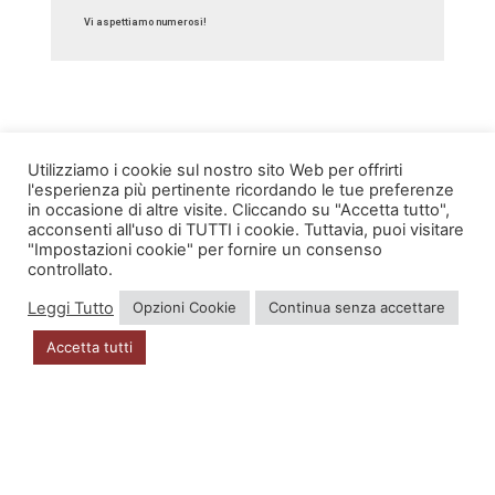
Vi aspettiamo numerosi!
Utilizziamo i cookie sul nostro sito Web per offrirti
l'esperienza più pertinente ricordando le tue preferenze
in occasione di altre visite. Cliccando su "Accetta tutto",
INFO
acconsenti all'uso di TUTTI i cookie. Tuttavia, puoi visitare
"Impostazioni cookie" per fornire un consenso
Account
controllato.
Leggi Tutto
Opzioni Cookie
Continua senza accettare
Privacy Policy
Accetta tutti
DOVE SIAMO
Via Zugliano 42
33100 Udine