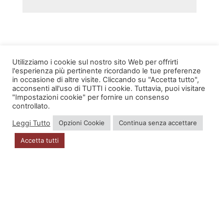
Utilizziamo i cookie sul nostro sito Web per offrirti
l'esperienza più pertinente ricordando le tue preferenze
in occasione di altre visite. Cliccando su "Accetta tutto",
INFO
acconsenti all'uso di TUTTI i cookie. Tuttavia, puoi visitare
"Impostazioni cookie" per fornire un consenso
Account
controllato.
Leggi Tutto
Opzioni Cookie
Continua senza accettare
Privacy Policy
Accetta tutti
DOVE SIAMO
Via Zugliano 42
33100 Udine
P.I. 02723560302