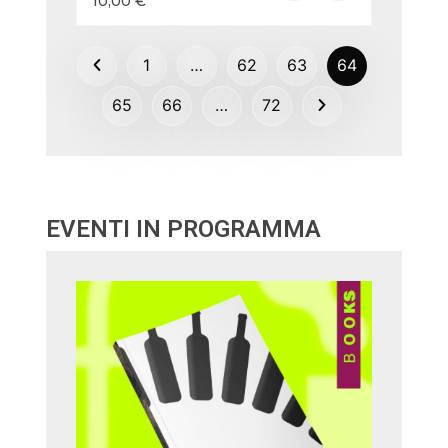
10,00
€
1
…
62
63
64
65
66
…
72
EVENTI IN PROGRAMMA