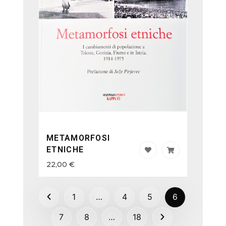
METAMORFOSI
ETNICHE
22,00
€
1
…
4
5
6
7
8
…
18