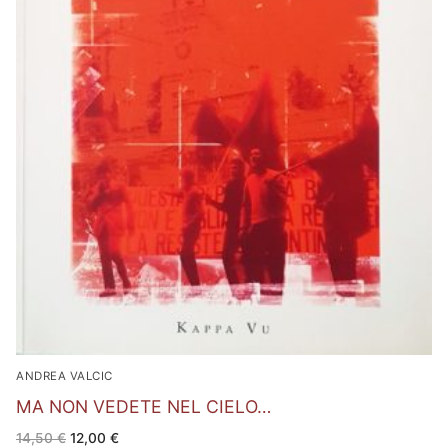
ANDREA VALCIC
MA NON VEDETE NEL CIELO…
Il
Il
14,50
€
12,00
€