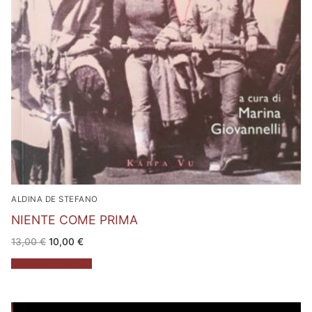
ALDINA DE STEFANO
NIENTE COME PRIMA
Il
Il
13,00
€
10,00
€
prezzo
prezzo
originale
attuale
Aggiungi al carrello
era:
è:
13,00 €.
10,00 €.