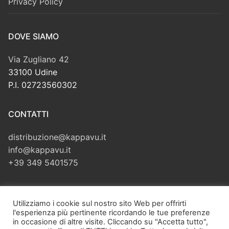
Privacy Policy
DOVE SIAMO
Via Zugliano 42
33100 Udine
P.I. 02723560302
CONTATTI
distribuzione@kappavu.it
info@kappavu.it
+39 349 5401575
CERCA
Utilizziamo i cookie sul nostro sito Web per offrirti
l'esperienza più pertinente ricordando le tue preferenze
Cerca:
in occasione di altre visite. Cliccando su "Accetta tutto",