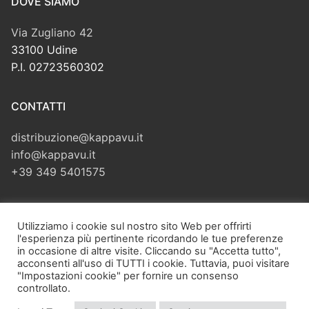
DOVE SIAMO
Via Zugliano 42
33100 Udine
P.I. 02723560302
CONTATTI
distribuzione@kappavu.it
info@kappavu.it
+39 349 5401575
CERCA
Utilizziamo i cookie sul nostro sito Web per offrirti
l'esperienza più pertinente ricordando le tue preferenze
Cerca:
in occasione di altre visite. Cliccando su "Accetta tutto",
acconsenti all'uso di TUTTI i cookie. Tuttavia, puoi visitare
"Impostazioni cookie" per fornire un consenso
controllato.