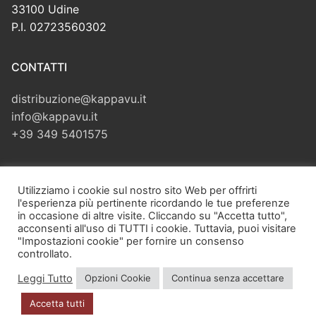
33100 Udine
P.I. 02723560302
CONTATTI
distribuzione@kappavu.it
info@kappavu.it
+39 349 5401575
CERCA
Utilizziamo i cookie sul nostro sito Web per offrirti
l'esperienza più pertinente ricordando le tue preferenze
Cerca:
in occasione di altre visite. Cliccando su "Accetta tutto",
acconsenti all'uso di TUTTI i cookie. Tuttavia, puoi visitare
"Impostazioni cookie" per fornire un consenso
controllato.
Leggi Tutto
Opzioni Cookie
Continua senza accettare
Copyright © 2026 Kappa Vu di Velliscig Giuliano – Via Zugliano,
42 – 33100 Udine (UD) – P.I. 02723560302 – PEC:
Accetta tutti
giulianovelliscig@pec.it